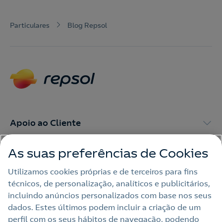
Particulares
Blog Repsol
Apoio ao Cliente
As suas preferências de Cookies
My Repsol
Utilizamos cookies próprias e de terceiros para fins
técnicos, de personalização, analíticos e publicitários,
Outras Energias
incluindo anúncios personalizados com base nos seus
dados. Estes últimos podem incluir a criação de um
Links Úteis
perfil com os seus hábitos de navegação, podendo