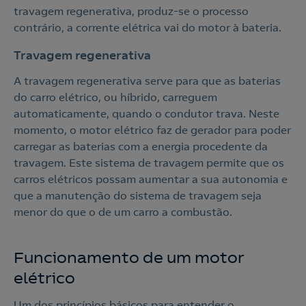
travagem regenerativa, produz-se o processo
contrário, a corrente elétrica vai do motor à bateria.
Travagem regenerativa
A travagem regenerativa serve para que as baterias
do carro elétrico, ou híbrido, carreguem
automaticamente, quando o condutor trava. Neste
momento, o motor elétrico faz de gerador para poder
carregar as baterias com a energia procedente da
travagem. Este sistema de travagem permite que os
carros elétricos possam aumentar a sua autonomia e
Nós ligamos!
que a manutenção do sistema de travagem seja
menor do que o de um carro a combustão.
Funcionamento de um motor
Acepto la
política de protección de datos.
Contacte-nos
elétrico
Nós ligamos!
Um dos princípios básicos para entender o