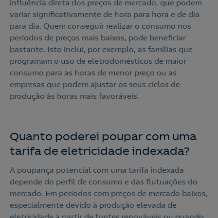
influência direta dos preços de mercado, que podem
Contacte-nos
variar significativamente de hora para hora e de dia
para dia. Quem conseguir realizar o consumo nos
210 205 310
períodos de preços mais baixos, pode beneficiar
Para contratar
bastante. Isto inclui, por exemplo, as famílias que
programam o uso de eletrodomésticos de maior
consumo para as horas de menor preço ou as
219 023 479
empresas que podem ajustar os seus ciclos de
Se já é Cliente
produção às horas mais favoráveis.
o
Contacte-nos
Nós ligamos!
Quanto poderei poupar com uma
tarifa de eletricidade indexada?
A poupança potencial com uma tarifa indexada
Ao preencher este formulário, entraremos em contacto
depende do perfil de consumo e das flutuações do
consigo para lhe fazer chegar a nossa oferta de
Eletricidade e Gás.
mercado. Em períodos com preços de mercado baixos,
especialmente devido à produção elevada de
Aceite a
Política de Privacidade
eletricidade a partir de fontes renováveis ou quando