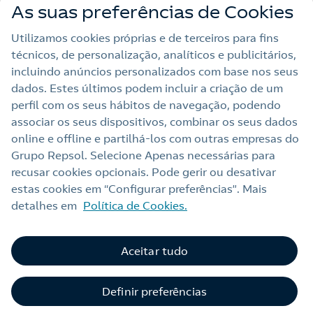
As suas preferências de Cookies
Outras Energias
Utilizamos cookies próprias e de terceiros para fins
técnicos, de personalização, analíticos e publicitários,
Links Úteis
incluindo anúncios personalizados com base nos seus
dados. Estes últimos podem incluir a criação de um
perfil com os seus hábitos de navegação, podendo
Nota legal
associar os seus dispositivos, combinar os seus dados
online e offline e partilhá‑los com outras empresas do
Política de privacidade
Grupo Repsol. Selecione Apenas necessárias para
Política de cookies
recusar cookies opcionais. Pode gerir ou desativar
estas cookies em “Configurar preferências”. Mais
Termos e Condições My Repsol
detalhes em
Política de Cookies.
Acessibilidade
Alerta por fraude
Aceitar tudo
C
Livro de Reclamações Online
Definir preferências
Canal de Ética e Conformidade