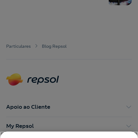
Particulares
Blog Repsol
Apoio ao Cliente
My Repsol