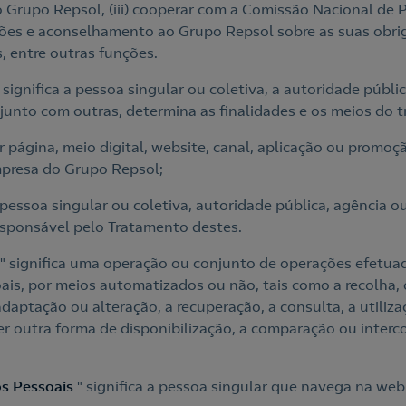
 Grupo Repsol, (iii) cooperar com a Comissão Nacional de
ações e aconselhamento ao Grupo Repsol sobre as suas obr
, entre outras funções.
" significa a pessoa singular ou coletiva, a autoridade públ
junto com outras, determina as finalidades e os meios do 
er página, meio digital, website, canal, aplicação ou prom
mpresa do Grupo Repsol;
 pessoa singular ou coletiva, autoridade pública, agência 
sponsável pelo Tratamento destes.
" significa uma operação ou conjunto de operações efetua
is, por meios automatizados ou não, tais como a recolha, o
daptação ou alteração, a recuperação, a consulta, a utiliza
r outra forma de disponibilização, a comparação ou interco
os Pessoais
" significa a pessoa singular que navega na we