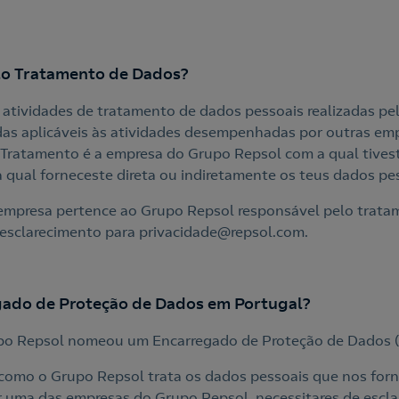
lo Tratamento de Dados?
às atividades de tratamento de dados pessoais realizadas pe
das aplicáveis às atividades desempenhadas por outras e
o Tratamento é a empresa do Grupo Repsol com a qual tive
 à qual forneceste direta ou indiretamente os teus dados pe
a empresa pertence ao Grupo Repsol responsável pelo trata
esclarecimento para privacidade@repsol.com.
gado de Proteção de Dados em Portugal?
o Repsol nomeou um Encarregado de Proteção de Dados (d
 como o Grupo Repsol trata os dados pessoais que nos forn
 uma das empresas do Grupo Repsol, necessitares de esclar