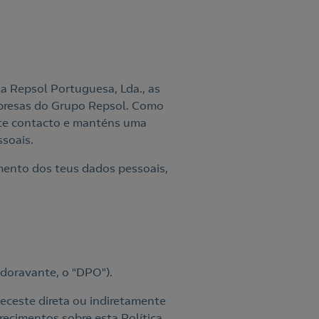
la Repsol Portuguesa, Lda., as
mpresas do Grupo Repsol. Como
ste contacto e manténs uma
ssoais.
mento dos teus dados pessoais,
oravante, o "DPO").
eceste direta ou indiretamente
ecimentos sobre esta Política