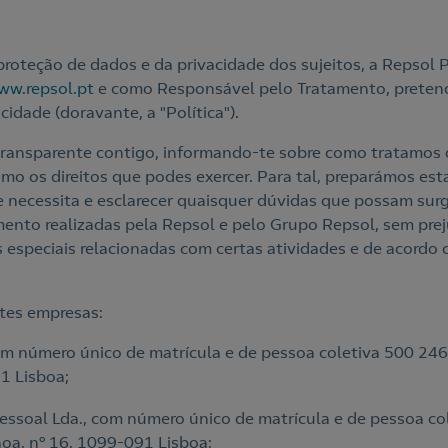
proteção de dados e da privacidade dos sujeitos, a Repsol P
ww.repsol.pt
e como Responsável pelo Tratamento, pretende
cidade (doravante, a "Política").
ransparente contigo, informando-te sobre como tratamos 
o os direitos que podes exercer. Para tal, preparámos esta 
necessita e esclarecer quaisquer dúvidas que possam surgir
mento realizadas pela Repsol e pelo Grupo Repsol, sem prej
especiais relacionadas com certas atividades e de acordo 
ntes empresas:
 número único de matrícula e de pessoa coletiva 500 246 
1 Lisboa;
essoal Lda., com número único de matrícula e de pessoa c
lhoa, nº 16, 1099-091 Lisboa;