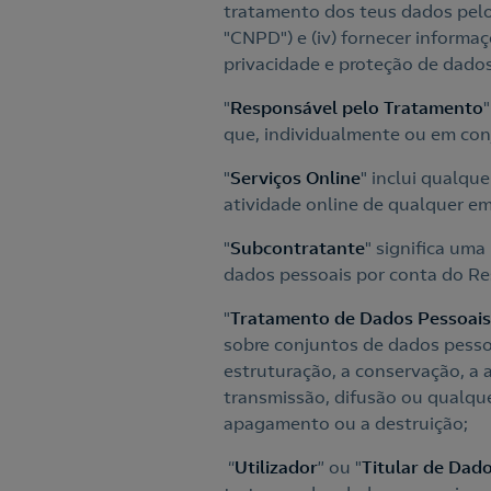
tratamento dos teus dados pelo
"CNPD") e (iv) fornecer inform
privacidade e proteção de dados
"
Responsável pelo Tratamento
que, individualmente ou em con
"
Serviços Online
" inclui qualqu
atividade online de qualquer e
"
Subcontratante
" significa uma
dados pessoais por conta do Re
"
Tratamento de Dados Pessoais
sobre conjuntos de dados pessoa
estruturação, a conservação, a a
transmissão, difusão ou qualque
apagamento ou a destruição;
“
Utilizador
” ou "
Titular de Dad