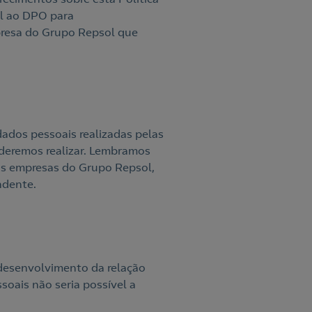
il ao DPO para
presa do Grupo Repsol que
ados pessoais realizadas pelas
oderemos realizar. Lembramos
is empresas do Grupo Repsol,
ndente.
 desenvolvimento da relação
soais não seria possível a