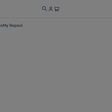
es
My Repsol