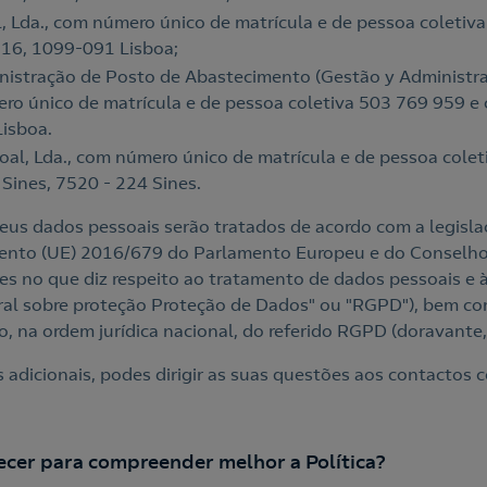
, Lda., com número único de matrícula e de pessoa coletiv
º 16, 1099-091 Lisboa;
istração de Posto de Abastecimento (Gestão y Administra
ro único de matrícula e de pessoa coletiva 503 769 959 e c
Lisboa.
oal, Lda., com número único de matrícula e de pessoa col
 Sines, 7520 - 224 Sines.
eus dados pessoais serão tratados de acordo com a legisla
ento (UE) 2016/679 do Parlamento Europeu e do Conselho d
es no que diz respeito ao tratamento de dados pessoais e à
al sobre proteção Proteção de Dados" ou "RGPD"), bem com
, na ordem jurídica nacional, do referido RGPD (doravante, 
 adicionais, podes dirigir as suas questões aos contactos c
ecer para compreender melhor a Política?