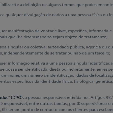
ibilizar-te a definição de alguns termos que podes encont
fica qualquer divulgação de dados a uma pessoa física ou le
quer manifestação de vontade livre, específica, informada e e
oais que lhe dizem respeito sejam objeto de tratamento;
ssoa singular ou coletiva, autoridade pública, agência ou 
, independentemente de se tratar ou não de um terceiro;
lquer informação relativa a uma pessoa singular identificad
que possa ser identificada, direta ou indiretamente, em espe
 um nome, um número de identificação, dados de localização
ntos específicos da identidade física, fisiológica, genétic
ados
"
(DPO):
a pessoa responsável referida nos Artigos 37.
e é responsável, entre outras tarefas, por (i) supervisiona
 (ii) ser um ponto de contacto com os clientes para esclar