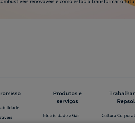
mbustíveis renováveis e como estão a transformar o futu
romisso
Produtos e
Trabalhar
serviços
Repsol
abilidade
Eletricidade e Gás
Cultura Corporat
tíveis
eis
Garrafas de gás
Recrutamento R
nça
Estações de Serviço