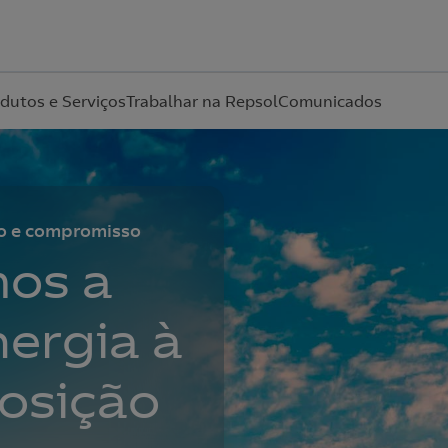
dutos e Serviços
Trabalhar na Repsol
Comunicados
Acepto la
política de protección de datos.
ão e compromisso
os a
ergia à
posição