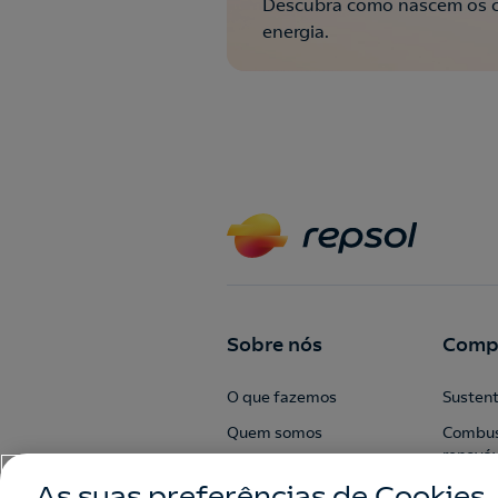
Descubra como nascem os co
energia.
Sobre nós
Comp
O que fazemos
Sustent
Quem somos
Combus
renováv
Valores
As suas preferências de Cookies
Segura