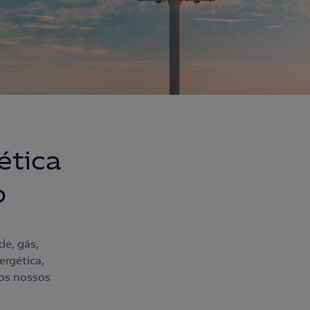
ética
o
de, gás,
ergética,
 os nossos