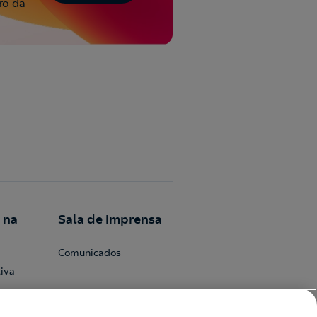
ro da
 na
Sala de imprensa
Comunicados
iva
epsol