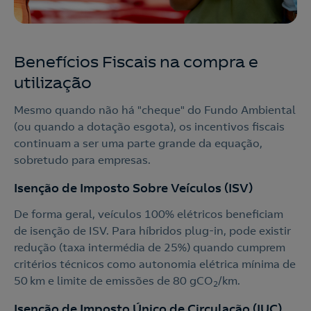
Benefícios Fiscais na compra e
utilização
Mesmo quando não há "cheque" do Fundo Ambiental
(ou quando a dotação esgota), os incentivos fiscais
continuam a ser uma parte grande da equação,
sobretudo para empresas.
Nós ligamos!
Isenção de Imposto Sobre Veículos (ISV)
De forma geral, veículos 100% elétricos beneficiam
de isenção de ISV. Para híbridos plug-in, pode existir
Acepto la
política de protección de datos.
redução (taxa intermédia de 25%) quando cumprem
Contacte-nos
critérios técnicos como autonomia elétrica mínima de
Nós ligamos!
50 km e limite de emissões de 80 gCO
/km.
2
Contacte-nos para novas contratações
Isenção de Imposto Único de Circulação (IUC)