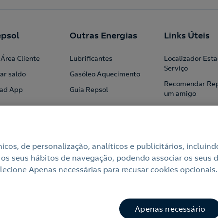
psol
Outras Energias
Links Úteis
Área Cliente
Lubrificantes
Localizador Est
Serviço
ar saldo
Gasóleo Aquecimento
Recomendar Rep
ad App
Guia Repsol
um amigo
Profissionais
Institucional
Blog
cnicos, de personalização, analíticos e publicitários, incl
 os seus hábitos de navegação, podendo associar os seus di
ecione Apenas necessárias para recusar cookies opcionais.
e
Política de cookies
Termos e Condições My Repsol
Acessi
mações Online
Canal de Ética e Conformidade
Apenas necessário