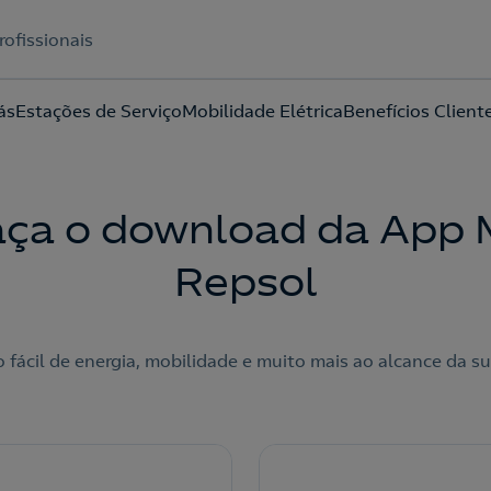
rofissionais
ás
Estações de Serviço
Mobilidade Elétrica
Benefícios Client
Acepto la
política de protección de datos.
aça o download da App 
Repsol
 fácil de energia, mobilidade e muito mais ao alcance da s