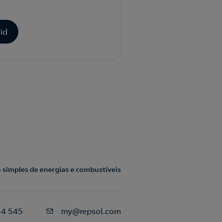
id
 simples de energias e combustíveis
54 545
my@repsol.com