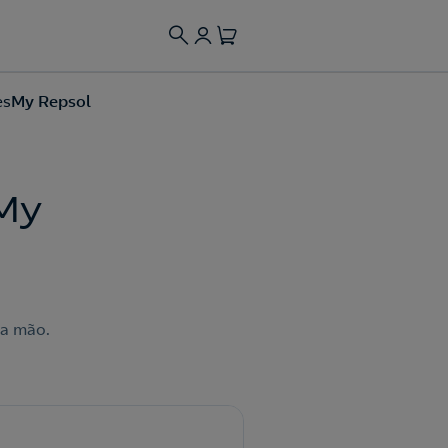
es
My Repsol
My
ua mão.