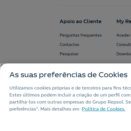
Apoio ao Cliente
My Re
Perguntas frequentes
Aceder 
Contactos
Consult
Pesquisar
Downlo
As suas preferências de Cookies
Utilizamos cookies próprias e de terceiros para fins té
Estes últimos podem incluir a criação de um perfil com
partilhá‑los com outras empresas do Grupo Repsol. Sel
preferências”. Mais detalhes em
Política de Cookies.
Nota legal
Política de privacidad
Alerta por fraude
Livro de Recla