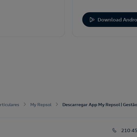
Download Andro
rticulares
My Repsol
Descarregar App My Repsol | Gestão
210 4