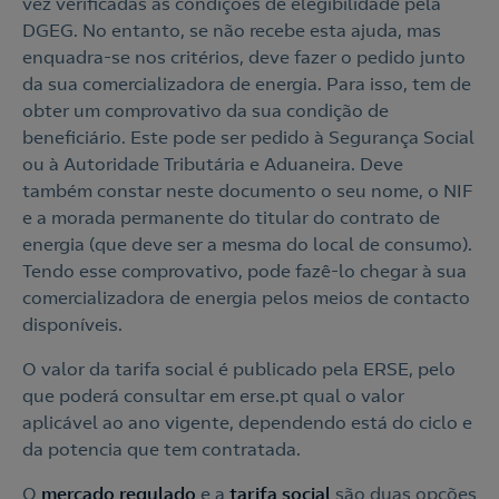
vez verificadas as condições de elegibilidade pela
Ao preencher este formulário, entraremos em contacto
DGEG. No entanto, se não recebe esta ajuda, mas
consigo para lhe fazer chegar a nossa oferta de
Eletricidade e Gás.
enquadra-se nos critérios, deve fazer o pedido junto
da sua comercializadora de energia. Para isso, tem de
Aceite a
Política de Privacidade
obter um comprovativo da sua condição de
beneficiário. Este pode ser pedido à Segurança Social
Nós ligamos!
ou à Autoridade Tributária e Aduaneira. Deve
também constar neste documento o seu nome, o NIF
e a morada permanente do titular do contrato de
energia (que deve ser a mesma do local de consumo).
Tendo esse comprovativo, pode fazê-lo chegar à sua
comercializadora de energia pelos meios de contacto
disponíveis.
O valor da tarifa social é publicado pela ERSE, pelo
que poderá consultar em erse.pt qual o valor
aplicável ao ano vigente, dependendo está do ciclo e
da potencia que tem contratada.
O
mercado regulado
e a
tarifa social
são duas opções