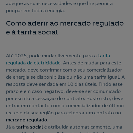
adeque às suas necessidades e que lhe permita
poupar em toda a energia.
Como aderir ao mercado regulado
e à tarifa social
Até 2025, pode mudar livremente para a
tarifa
Contacte-nos
regulada da eletricidade
. Antes de mudar para este
mercado, deve confirmar com o seu comercializador
210 540 000
de energia se disponibiliza ou não uma tarifa igual. A
Linha de Apoio e Contratação
resposta deve ser dada em 10 dias úteis. Findo esse
prazo e em caso negativo, deve-se ser comunicado
por escrito a cessação do contrato. Posto isto, deve
o
entrar em contacto com o comercializador de último
Nós ligamos!
recurso da sua região para celebrar um contrato no
Contacte-nos
mercado regulado
.
Já a
tarifa social
é atribuída automaticamente, uma