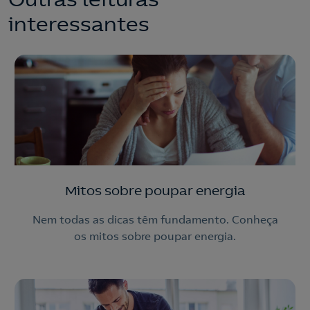
consigo para lhe fazer chegar a nossa oferta de
interessantes
Eletricidade e Gás.
Aceite a
Política de Privacidade
Nós ligamos!
Mitos sobre poupar energia
Nem todas as dicas têm fundamento. Conheça
os mitos sobre poupar energia.