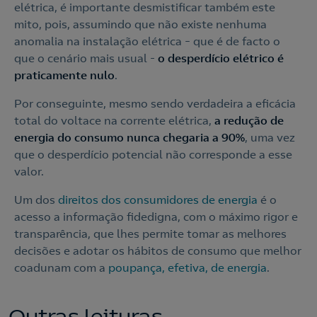
elétrica, é importante desmistificar também este
mito, pois, assumindo que não existe nenhuma
anomalia na instalação elétrica – que é de facto o
que o cenário mais usual -
o desperdício elétrico é
praticamente nulo
.
Por conseguinte, mesmo sendo verdadeira a eficácia
total do voltace na corrente elétrica,
a redução de
Contacte-nos
energia do consumo nunca chegaria a 90%
, uma vez
que o desperdício potencial não corresponde a esse
210 540 000
valor.
Linha de Apoio e Contratação
Um dos
direitos dos consumidores de energia
é o
acesso a informação fidedigna, com o máximo rigor e
o
transparência, que lhes permite tomar as melhores
Nós ligamos!
decisões e adotar os hábitos de consumo que melhor
Contacte-nos
coadunam com a
poupança, efetiva, de energia
.
Outras leituras
Ao preencher este formulário, entraremos em contacto