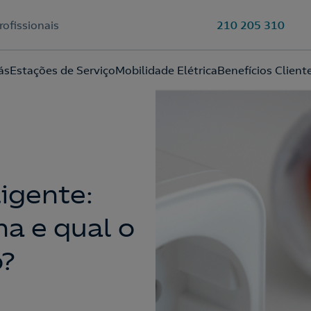
rofissionais
210 205 310
Ao preencher este formulário, entraremos em contacto consigo
ás
Estações de Serviço
Mobilidade Elétrica
Benefícios Client
para lhe fazer chegar a nossa oferta de Eletricidade e Gás.
Aceite a
Política de Privacidade
igente:
a e qual o
?
210 540 000
Linha de Apoio e Contratação