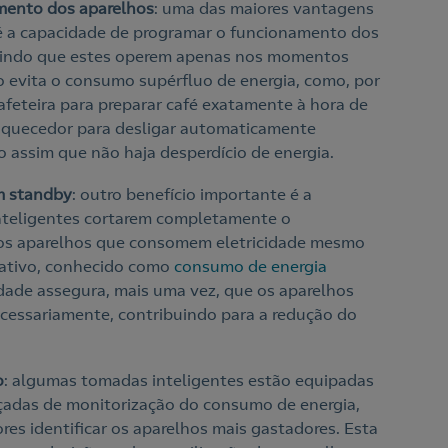
mento dos aparelhos
: uma das maiores vantagens
é a capacidade de programar o funcionamento dos
itindo que estes operem apenas nos momentos
o evita o consumo supérfluo de energia, como, por
feteira para preparar café exatamente à hora de
aquecedor para desligar automaticamente
o assim que não haja desperdício de energia.
m standby
: outro benefício importante é a
nteligentes cortarem completamente o
aos aparelhos que consomem eletricidade mesmo
ativo, conhecido como
consumo de energia
idade assegura, mais uma vez, que os aparelhos
ecessariamente, contribuindo para a redução do
.
o
: algumas tomadas inteligentes estão equipadas
çadas de monitorização do consumo de energia,
res identificar os aparelhos mais gastadores. Esta