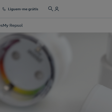
Liguem-me grátis
es
My Repsol