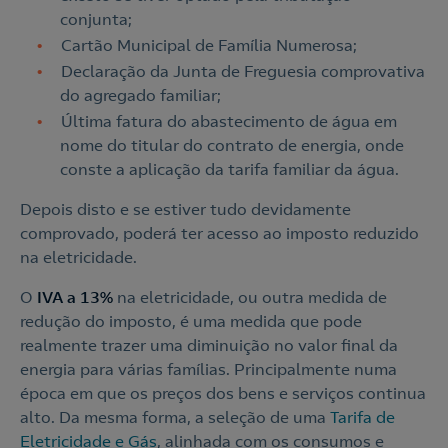
conjunta;
Cartão Municipal de Família Numerosa;
Contacte-nos
Declaração da Junta de Freguesia comprovativa
do agregado familiar;
210 540 000
Última fatura do abastecimento de água em
Linha de Apoio e Contratação
nome do titular do contrato de energia, onde
conste a aplicação da tarifa familiar da água.
o
Depois disto e se estiver tudo devidamente
Nós ligamos!
comprovado, poderá ter acesso ao imposto reduzido
Contacte-nos
na eletricidade.
O
IVA a 13%
na eletricidade, ou outra medida de
redução do imposto, é uma medida que pode
Ao preencher este formulário, entraremos em contacto
consigo para lhe fazer chegar a nossa oferta de
realmente trazer uma diminuição no valor final da
Eletricidade e Gás.
energia para várias famílias. Principalmente numa
época em que os preços dos bens e serviços continua
Aceite a
Política de Privacidade
alto. Da mesma forma, a seleção de uma
Tarifa de
Eletricidade e Gás
, alinhada com os consumos e