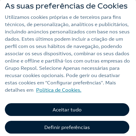
As suas preferências de Cookies
Outras Energias
Utilizamos cookies próprias e de terceiros para fins
técnicos, de personalização, analíticos e publicitários,
Links Úteis
incluindo anúncios personalizados com base nos seus
dados. Estes últimos podem incluir a criação de um
perfil com os seus hábitos de navegação, podendo
Nota legal
associar os seus dispositivos, combinar os seus dados
online e offline e partilhá‑los com outras empresas do
Política de privacidade
Grupo Repsol. Selecione Apenas necessárias para
Política de cookies
recusar cookies opcionais. Pode gerir ou desativar
estas cookies em “Configurar preferências”. Mais
Termos e Condições My Repsol
detalhes em
Política de Cookies.
Acessibilidade
Alerta por fraude
Aceitar tudo
C
Livro de Reclamações Online
Definir preferências
Canal de Ética e Conformidade