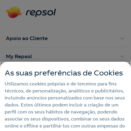
Apoio ao Cliente
My Repsol
As suas preferências de Cookies
Outras Energias
Utilizamos cookies próprias e de terceiros para fins
técnicos, de personalização, analíticos e publicitários,
Links Úteis
incluindo anúncios personalizados com base nos seus
dados. Estes últimos podem incluir a criação de um
perfil com os seus hábitos de navegação, podendo
Nota legal
associar os seus dispositivos, combinar os seus dados
online e offline e partilhá‑los com outras empresas do
Política de privacidade