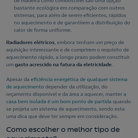
de madeira como combustível são uma opção
bastante ecológica em comparação com outros
210 540 000
sistemas, para além de serem eficientes, rápidos
Linha de Apoio e Contratação
no aquecimento e de garantirem a distribuição do
calor de forma uniforme.
o
Radiadores elétricos
, embora tenham um preço de
Nós ligamos!
aquisição interessante e de cumprirem o requisito de
Contacte-nos
aquecimento rápido, a longo prazo podem constituir
um
gasto acrescido na fatura da eletricidade
.
Ao preencher este formulário, entraremos em contacto
Apesar da
eficiência energética de qualquer sistema
consigo para lhe fazer chegar a nossa oferta de
de aquecimento
depender da utilização, do
Eletricidade e Gás.
orçamento disponível e da área a aquecer, manter
a
Aceite a
Política de Privacidade
casa bem isolada é um bom ponto de partida
quando
se projeta um sistema de aquecimento, sendo esta
uma dica que deve ter sempre em consideração.
Nós ligamos!
Como escolher o melhor tipo de