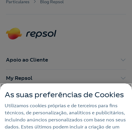
Particulares
Blog Repsol
Apoio ao Cliente
My Repsol
As suas preferências de Cookies
Outras Energias
Utilizamos cookies próprias e de terceiros para fins
técnicos, de personalização, analíticos e publicitários,
Links Úteis
incluindo anúncios personalizados com base nos seus
dados. Estes últimos podem incluir a criação de um