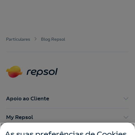
Particulares
Blog Repsol
Apoio ao Cliente
My Repsol
As suas preferências de Cookies