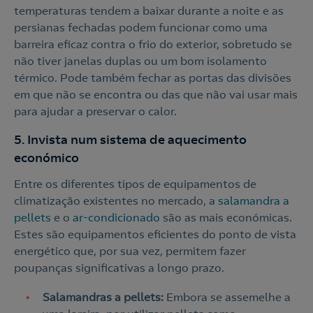
temperaturas tendem a baixar durante a noite e as
persianas fechadas podem funcionar como uma
barreira eficaz contra o frio do exterior, sobretudo se
não tiver janelas duplas ou um bom isolamento
térmico. Pode também fechar as portas das divisões
em que não se encontra ou das que não vai usar mais
para ajudar a preservar o calor.
5. Invista num sistema de aquecimento
económico
Entre os diferentes tipos de equipamentos de
Contacte-nos
climatização existentes no mercado, a
salamandra a
pellets
e o
ar-condicionado
são as mais económicas.
210 540 000
Estes são equipamentos eficientes do ponto de vista
Linha de Apoio e Contratação
energético que, por sua vez, permitem fazer
poupanças significativas a longo prazo.
o
Salamandras a pellets:
Embora se assemelhe a
Nós ligamos!