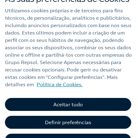
Outras Energias
Utilizamos cookies próprias e de terceiros para fins
técnicos, de personalização, analíticos e publicitários,
Links Úteis
incluindo anúncios personalizados com base nos seus
dados. Estes últimos podem incluir a criação de um
perfil com os seus hábitos de navegação, podendo
Nota legal
associar os seus dispositivos, combinar os seus dados
online e offline e partilhá‑los com outras empresas do
Política de privacidade
Grupo Repsol. Selecione Apenas necessárias para
Política de cookies
recusar cookies opcionais. Pode gerir ou desativar
estas cookies em “Configurar preferências”. Mais
Termos e Condições My Repsol
detalhes em
Política de Cookies.
Acessibilidade
Alerta por fraude
Aceitar tudo
C
Livro de Reclamações Online
Definir preferências
Canal de Ética e Conformidade