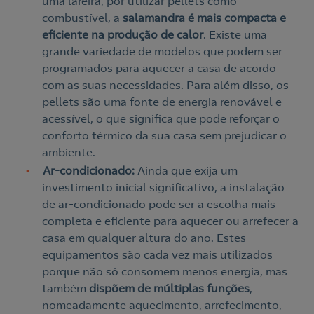
uma lareira, por utilizar pellets como
Contacte-nos
combustível, a
salamandra é mais compacta e
eficiente na produção de calor
. Existe uma
grande variedade de modelos que podem ser
Ao preencher este formulário, entraremos em contacto
programados para aquecer a casa de acordo
consigo para lhe fazer chegar a nossa oferta de
com as suas necessidades. Para além disso, os
Eletricidade e Gás.
pellets são uma fonte de energia renovável e
Aceite a
Política de Privacidade
acessível, o que significa que pode reforçar o
conforto térmico da sua casa sem prejudicar o
ambiente.
Nós ligamos!
Ar-condicionado:
Ainda que exija um
investimento inicial significativo, a instalação
de ar-condicionado pode ser a escolha mais
completa e eficiente para aquecer ou arrefecer a
casa em qualquer altura do ano. Estes
equipamentos são cada vez mais utilizados
porque não só consomem menos energia, mas
também
dispõem de múltiplas funções
,
nomeadamente aquecimento, arrefecimento,