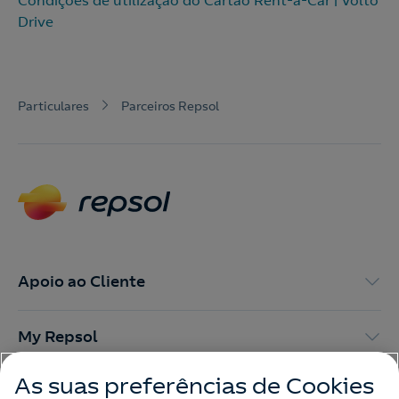
Drive
Particulares
Parceiros Repsol
Apoio ao Cliente
My Repsol
As suas preferências de Cookies
Outras Energias