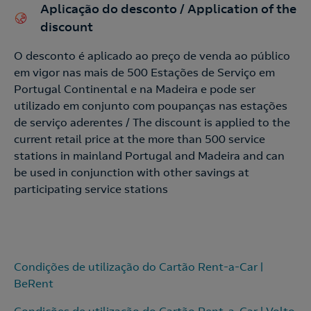
Acepto la
política de protección de datos.
Contacte-nos
Aplicação do desconto / Application of the
discount
Nós ligamos!
O desconto é aplicado ao preço de venda ao público
Contacte-nos para novas contratações
em vigor nas mais de 500 Estações de Serviço em
Portugal Continental e na Madeira e pode ser
o
utilizado em conjunto com poupanças nas estações
de serviço aderentes / The discount is applied to the
current retail price at the more than 500 service
stations in mainland Portugal and Madeira and can
be used in conjunction with other savings at
participating service stations
Condições de utilização do Cartão Rent-a-Car |
BeRent
Condições de utilização do Cartão Rent-a-Car | Volto