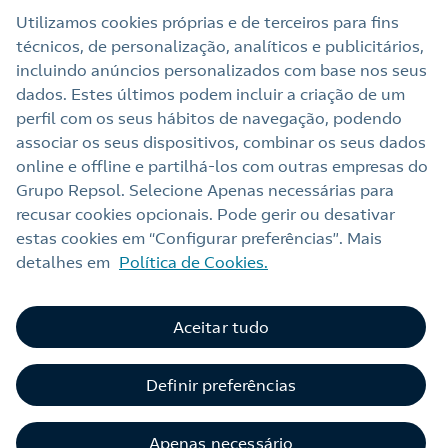
Utilizamos cookies próprias e de terceiros para fins
técnicos, de personalização, analíticos e publicitários,
Links Úteis
incluindo anúncios personalizados com base nos seus
dados. Estes últimos podem incluir a criação de um
perfil com os seus hábitos de navegação, podendo
Nota legal
associar os seus dispositivos, combinar os seus dados
online e offline e partilhá‑los com outras empresas do
Política de privacidade
Grupo Repsol. Selecione Apenas necessárias para
Política de cookies
recusar cookies opcionais. Pode gerir ou desativar
estas cookies em “Configurar preferências”. Mais
Termos e Condições My Repsol
detalhes em
Política de Cookies.
Acessibilidade
Alerta por fraude
Aceitar tudo
Livro de Reclamações Online
Definir preferências
Canal de Ética e Conformidade
Apenas necessário