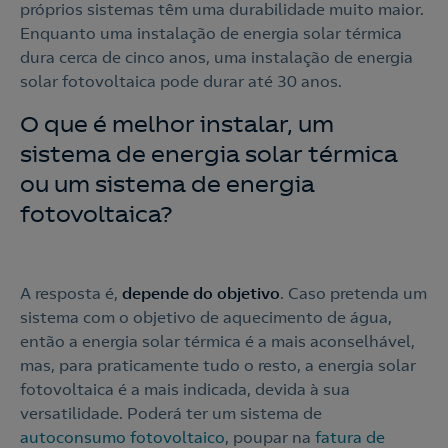
Linha de Apoio e Contratação
próprios sistemas têm uma durabilidade muito maior.
Enquanto uma instalação de energia solar térmica
o
dura cerca de cinco anos, uma instalação de energia
solar fotovoltaica pode durar até 30 anos.
Nós ligamos!
Contacte-nos
O que é melhor instalar, um
sistema de energia solar térmica
ou um sistema de energia
Ao preencher este formulário, entraremos em contacto
consigo para lhe fazer chegar a nossa oferta de
fotovoltaica?
Eletricidade e Gás.
Aceite a
Política de Privacidade
A resposta é,
depende do objetivo
. Caso pretenda um
sistema com o objetivo de aquecimento de água,
Nós ligamos!
então a energia solar térmica é a mais aconselhável,
mas, para praticamente tudo o resto, a energia solar
fotovoltaica é a mais indicada, devida à sua
versatilidade. Poderá ter um sistema de
autoconsumo fotovoltaico
, poupar na
fatura de