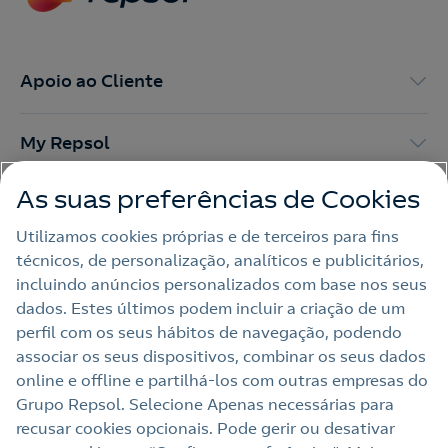
Apoio ao Cliente
My Repsol
As suas preferências de Cookies
Outras Energias
Utilizamos cookies próprias e de terceiros para fins
técnicos, de personalização, analíticos e publicitários,
Links Úteis
incluindo anúncios personalizados com base nos seus
dados. Estes últimos podem incluir a criação de um
perfil com os seus hábitos de navegação, podendo
Nota legal
associar os seus dispositivos, combinar os seus dados
online e offline e partilhá‑los com outras empresas do
Política de privacidade
Grupo Repsol. Selecione Apenas necessárias para
Política de cookies
recusar cookies opcionais. Pode gerir ou desativar