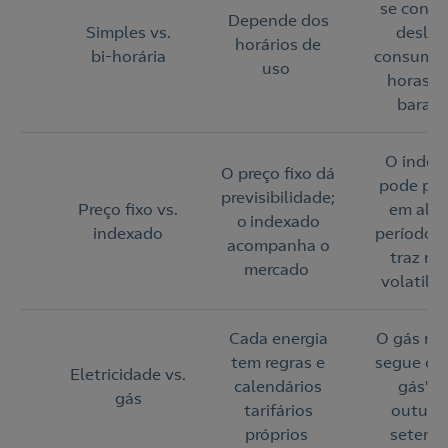
se conse
Depende dos
Simples vs.
desloc
horários de
bi‑horária
consumo 
uso
horas m
barat
O index
O preço fixo dá
pode po
previsibilidade;
Preço fixo vs.
em alg
o indexado
indexado
períodos
acompanha o
traz ma
mercado
volatili
Cada energia
O gás nat
tem regras e
segue o 
Eletricidade vs.
calendários
gás", 
gás
tarifários
outubr
próprios
setemb