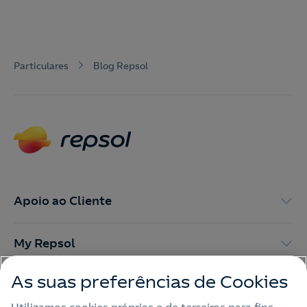
Particulares
Blog Repsol
Apoio ao Cliente
My Repsol
As suas preferências de Cookies
Outras Energias