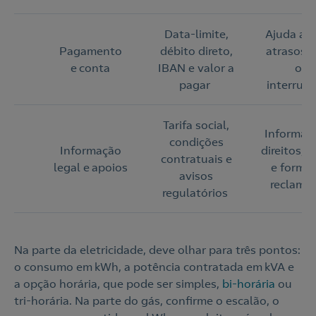
Data-limite,
Ajuda a e
Pagamento
débito direto,
atrasos, 
e conta
IBAN e valor a
ou
pagar
interrup
Tarifa social,
Informa 
condições
Informação
direitos, 
contratuais e
legal e apoios
e forma
avisos
reclama
regulatórios
Na parte da eletricidade, deve olhar para três pontos:
o consumo em kWh, a potência contratada em kVA e
a opção horária, que pode ser simples,
bi-horária
ou
tri-horária. Na parte do gás, confirme o escalão, o