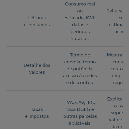
Consumo real
ou
Evita surp
Leituras
estimado, kWh,
com
e consumos
datas e
estimativ
períodos
acert
horários
Termo de
Mostra o 
energia, termo
consum
Detalhe dos
de potência,
custo fi
valores
acesso às redes
compone
e descontos
regula
Explica p
IVA, CAV, IEC,
o total
Taxas
taxa DGEG e
superior
e impostos
outras parcelas
valor sim
aplicáveis
da ener