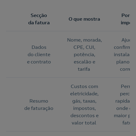
Secção
Porqu
O que mostra
da fatura
impor
Nome, morada,
Ajuda
Dados
CPE, CUI,
confirmar
do cliente
potência,
instalaçã
e contrato
escalão e
plano e
tarifa
corret
Custos com
Permi
eletricidade,
perceb
Resumo
gás, taxas,
rapidam
de faturação
impostos,
onde es
descontos e
maior pe
valor total
fatur