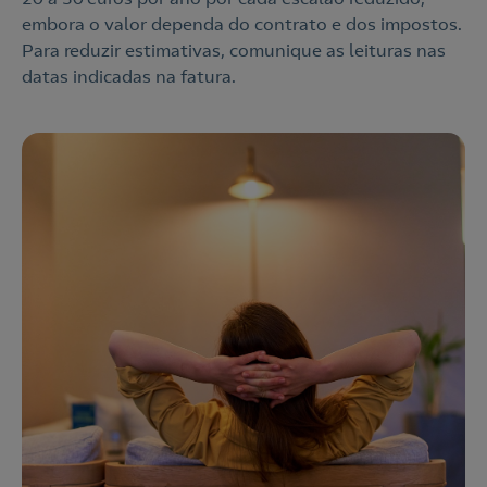
embora o valor dependa do contrato e dos impostos.
Contacte-nos
Para reduzir estimativas, comunique as leituras nas
datas indicadas na fatura.
210 540 000
Linha de Apoio e Contratação
o
Nós ligamos!
Contacte-nos
Ao preencher este formulário, entraremos em contacto
consigo para lhe fazer chegar a nossa oferta de
Eletricidade e Gás.
Aceite a
Política de Privacidade
Nós ligamos!