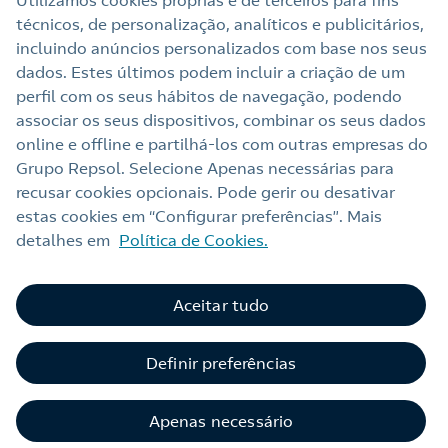
Utilizamos cookies próprias e de terceiros para fins
técnicos, de personalização, analíticos e publicitários,
Links Úteis
incluindo anúncios personalizados com base nos seus
dados. Estes últimos podem incluir a criação de um
perfil com os seus hábitos de navegação, podendo
Nota legal
associar os seus dispositivos, combinar os seus dados
online e offline e partilhá‑los com outras empresas do
Política de privacidade
Grupo Repsol. Selecione Apenas necessárias para
Política de cookies
recusar cookies opcionais. Pode gerir ou desativar
estas cookies em “Configurar preferências”. Mais
Termos e Condições My Repsol
detalhes em
Política de Cookies.
Acessibilidade
Alerta por fraude
Aceitar tudo
C
Livro de Reclamações Online
Definir preferências
Canal de Ética e Conformidade
Apenas necessário