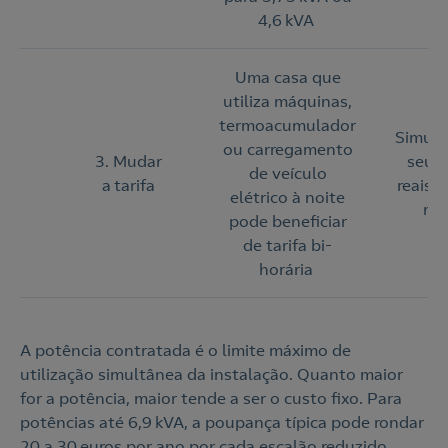
4,6 kVA
Uma casa que
utiliza máquinas,
termoacumulador
Simule
ou carregamento
3. Mudar
seus
de veículo
a tarifa
reais 
elétrico à noite
mu
pode beneficiar
de tarifa bi-
horária
A potência contratada é o limite máximo de
utilização simultânea da instalação. Quanto maior
for a potência, maior tende a ser o custo fixo. Para
potências até 6,9 kVA, a poupança típica pode rondar
20 a 30 euros por ano por cada escalão reduzido,