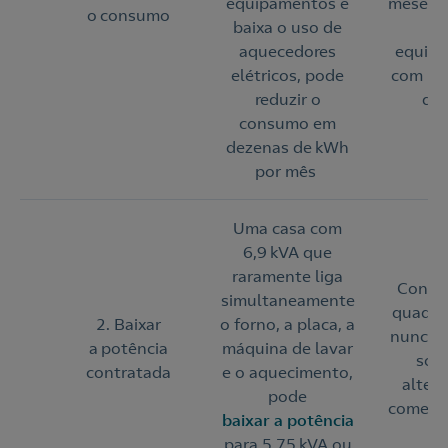
equipamentos e
meses 
o consumo
baixa o uso de
pe
aquecedores
equip
elétricos, pode
com ma
reduzir o
de
consumo em
dezenas de kWh
por mês
Uma casa com
6,9 kVA que
raramente liga
Confir
simultaneamente
quadro 
2. Baixar
o forno, a placa, a
nunca d
a potência
máquina de lavar
soli
contratada
e o aquecimento,
alter
pode
comerci
baixar a potência
para 5,75 kVA ou