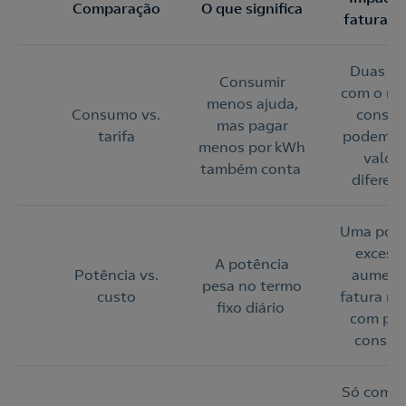
Comparação
O que significa
fatura da
Duas ca
Consumir
com o m
menos ajuda,
Consumo vs.
consu
mas pagar
tarifa
podem p
menos por kWh
valore
também conta
diferen
Uma potê
excessi
A potência
Potência vs.
aument
pesa no termo
custo
fatura m
fixo diário
com po
consu
Só comp