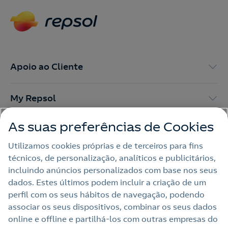
Apoio ao Cliente
My Repsol
As suas preferências de Cookies
Outras Energias
Utilizamos cookies próprias e de terceiros para fins
técnicos, de personalização, analíticos e publicitários,
Links Úteis
incluindo anúncios personalizados com base nos seus
dados. Estes últimos podem incluir a criação de um
perfil com os seus hábitos de navegação, podendo
Nota legal
associar os seus dispositivos, combinar os seus dados
online e offline e partilhá‑los com outras empresas do
Política de privacidade