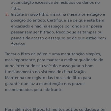
acumulação excessiva de resíduos ou danos no
Nós ligamos!
filtro.
Instale o novo filtro
: insira na mesma orientação e
posição do antigo. Certifique-se de que está bem
encaixado e não há espaços por onde o ar possa
passar sem ser filtrado. Recoloque as tampas ou
Acepto la
política de protección de datos.
Contacte-nos
painéis de acesso e assegure-se de que estão bem
fixados.
Nós ligamos!
Trocar o filtro de pólen é uma manutenção simples,
Contacte-nos para novas contratações
mas importante, para manter a melhor qualidade do
o
ar no interior do seu veículo e assegurar o bom
funcionamento do sistema de climatização.
Mantenha um registo das trocas do filtro para
garantir que faz a manutenção nos prazos
recomendados pelo fabricante.
Para além dos filtros, há muitos outros cuidados a ter