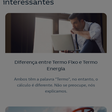
interessantes
210 540 000
Linha de Apoio e Contratação
o
Nós ligamos!
Contacte-nos
Ao preencher este formulário, entraremos em contacto
consigo para lhe fazer chegar a nossa oferta de
Diferença entre Termo Fixo e Termo
Eletricidade e Gás.
Energia
Aceite a
Política de Privacidade
Ambos têm a palavra "Termo", no entanto, o
cálculo é diferente. Não se preocupe, nós
Nós ligamos!
explicamos.