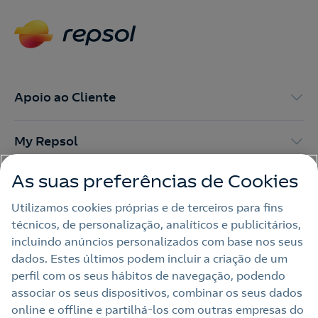
Apoio ao Cliente
My Repsol
As suas preferências de Cookies
Outras Energias
Utilizamos cookies próprias e de terceiros para fins
técnicos, de personalização, analíticos e publicitários,
Links Úteis
incluindo anúncios personalizados com base nos seus
dados. Estes últimos podem incluir a criação de um
perfil com os seus hábitos de navegação, podendo
Nota legal
associar os seus dispositivos, combinar os seus dados
online e offline e partilhá‑los com outras empresas do
Política de privacidade