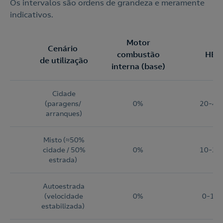
Os intervalos são ordens de grandeza e meramente
indicativos.
Motor
Cenário
combustão
HEV
de utilização
interna (base)
Cidade
(paragens/
0%
20–40
arranques)
Misto (≈50%
cidade / 50%
0%
10–25
estrada)
Autoestrada
(velocidade
0%
0–10
estabilizada)