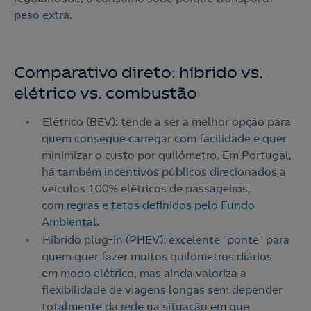
peso extra.
Comparativo direto: híbrido vs.
elétrico vs. combustão
Elétrico (BEV): tende a ser a melhor opção para
quem consegue carregar com facilidade e quer
minimizar o custo por quilómetro. Em Portugal,
Nós ligamos!
há também incentivos públicos direcionados a
veículos 100% elétricos de passageiros,
com
regras e tetos definidos pelo Fundo
Ambiental
.
Híbrido plug-in (PHEV): excelente "ponte" para
Acepto la
política de protección de datos.
Contacte-nos
quem quer fazer muitos quilómetros diários
em modo elétrico, mas ainda valoriza a
Nós ligamos!
flexibilidade de viagens longas sem depender
totalmente da rede na situação em que
Contacte-nos para novas contratações