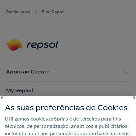
Particulares
Blog Repsol
Apoio ao Cliente
My Repsol
As suas preferências de Cookies
Outras Energias
Utilizamos cookies próprias e de terceiros para fins
técnicos, de personalização, analíticos e publicitários,
Links Úteis
incluindo anúncios personalizados com base nos seus