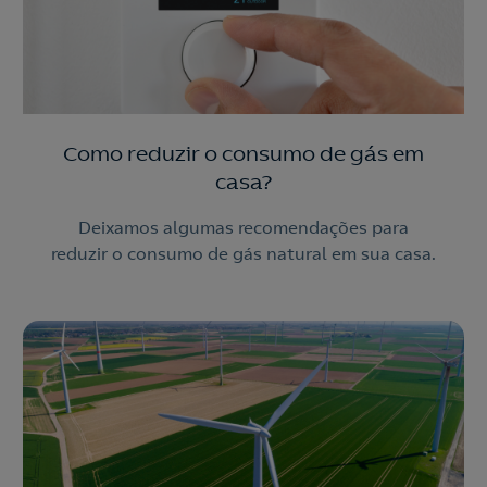
Contacte-nos
210 540 000
Linha de Apoio e Contratação
o
Como reduzir o consumo de gás em
Nós ligamos!
casa?
Contacte-nos
Deixamos algumas recomendações para
reduzir o consumo de gás natural em sua casa.
Ao preencher este formulário, entraremos em contacto
consigo para lhe fazer chegar a nossa oferta de
Eletricidade e Gás.
Aceite a
Política de Privacidade
Nós ligamos!