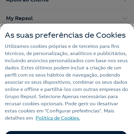
My Repsol
As suas preferências de Cookies
Outras Energias
Utilizamos cookies próprias e de terceiros para fins
técnicos, de personalização, analíticos e publicitários,
Links Úteis
incluindo anúncios personalizados com base nos seus
dados. Estes últimos podem incluir a criação de um
perfil com os seus hábitos de navegação, podendo
Nota legal
associar os seus dispositivos, combinar os seus dados
online e offline e partilhá‑los com outras empresas do
Política de privacidade
Grupo Repsol. Selecione Apenas necessárias para
Política de cookies
recusar cookies opcionais. Pode gerir ou desativar
estas cookies em “Configurar preferências”. Mais
Termos e Condições My Repsol
detalhes em
Política de Cookies.
Acessibilidade