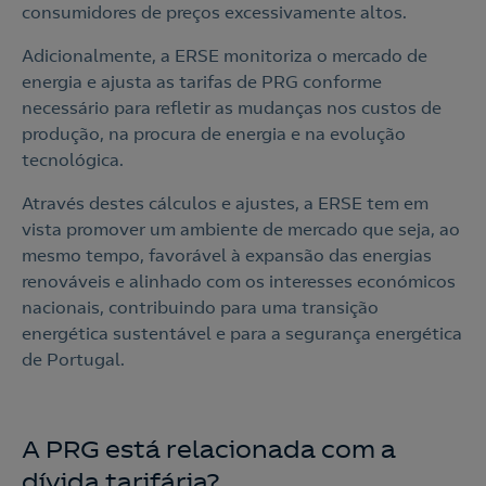
consumidores de preços excessivamente altos.
o
Nós ligamos!
Adicionalmente, a ERSE monitoriza o mercado de
energia e ajusta as tarifas de PRG conforme
Contacte-nos
necessário para refletir as mudanças nos custos de
produção, na procura de energia e na evolução
Ao preencher este formulário, entraremos em contacto
tecnológica.
consigo para lhe fazer chegar a nossa oferta de
Eletricidade e Gás.
Através destes cálculos e ajustes, a ERSE tem em
vista promover um ambiente de mercado que seja, ao
Aceite a
Política de Privacidade
mesmo tempo, favorável à expansão das energias
renováveis e alinhado com os interesses económicos
Nós ligamos!
nacionais, contribuindo para uma transição
energética sustentável e para a segurança energética
de Portugal.
A PRG está relacionada com a
dívida tarifária?