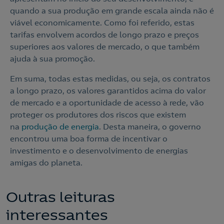
210 540 000
quando a sua produção em grande escala ainda não é
Linha de Apoio e Contratação
viável economicamente. Como foi referido, estas
tarifas envolvem acordos de longo prazo e preços
o
superiores aos valores de mercado, o que também
Nós ligamos!
ajuda à sua promoção.
Contacte-nos
Em suma, todas estas medidas, ou seja, os contratos
a longo prazo, os valores garantidos acima do valor
de mercado e a oportunidade de acesso à rede, vão
Ao preencher este formulário, entraremos em contacto
proteger os produtores dos riscos que existem
consigo para lhe fazer chegar a nossa oferta de
Eletricidade e Gás.
na
produção de energia
. Desta maneira, o governo
encontrou uma boa forma de incentivar o
Aceite a
Política de Privacidade
investimento e o desenvolvimento de energias
amigas do planeta.
Nós ligamos!
Outras leituras
interessantes