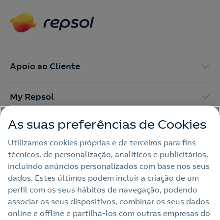
Apoio ao Cliente
My Repsol
As suas preferências de Cookies
Outras Energias
Utilizamos cookies próprias e de terceiros para fins
técnicos, de personalização, analíticos e publicitários,
Links Úteis
incluindo anúncios personalizados com base nos seus
dados. Estes últimos podem incluir a criação de um
perfil com os seus hábitos de navegação, podendo
Nota legal
associar os seus dispositivos, combinar os seus dados
online e offline e partilhá‑los com outras empresas do
Política de privacidade