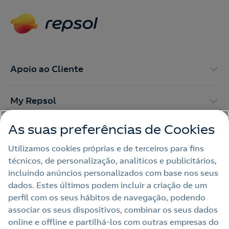
Apoio ao Cliente
My Repsol
As suas preferências de Cookies
Outras Energias
Utilizamos cookies próprias e de terceiros para fins
técnicos, de personalização, analíticos e publicitários,
Links Úteis
incluindo anúncios personalizados com base nos seus
dados. Estes últimos podem incluir a criação de um
perfil com os seus hábitos de navegação, podendo
Nota legal
associar os seus dispositivos, combinar os seus dados
online e offline e partilhá‑los com outras empresas do
Política de privacidade