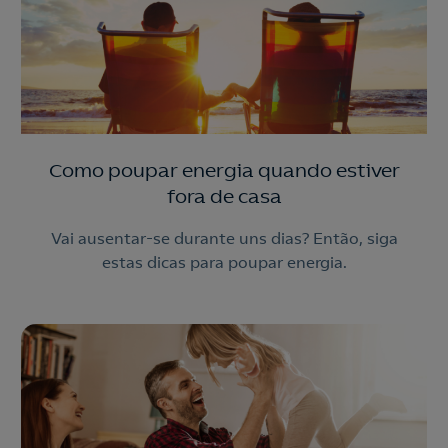
210 540 000
Linha de Apoio e Contratação
o
Nós ligamos!
Contacte-nos
Como poupar energia quando estiver
fora de casa
Ao preencher este formulário, entraremos em contacto
consigo para lhe fazer chegar a nossa oferta de
Vai ausentar-se durante uns dias? Então, siga
Eletricidade e Gás.
estas dicas para poupar energia.
Aceite a
Política de Privacidade
Nós ligamos!