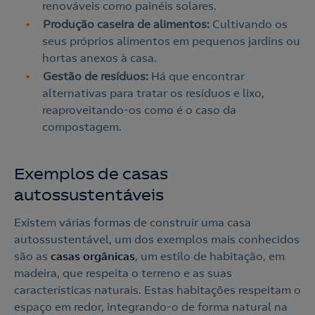
renováveis como painéis solares.
Produção caseira de alimentos:
Cultivando os
seus próprios alimentos em pequenos jardins ou
hortas anexos à casa.
Gestão de resíduos:
Há que encontrar
alternativas para tratar os resíduos e lixo,
reaproveitando-os como é o caso da
compostagem.
Exemplos de casas
autossustentáveis
Nós ligamos!
Existem várias formas de construir uma casa
autossustentável, um dos exemplos mais conhecidos
são as
casas orgânicas
, um estilo de habitação, em
madeira, que respeita o terreno e as suas
Acepto la
política de protección de datos.
Contacte-nos
características naturais. Estas habitações respeitam o
espaço em redor, integrando-o de forma natural na