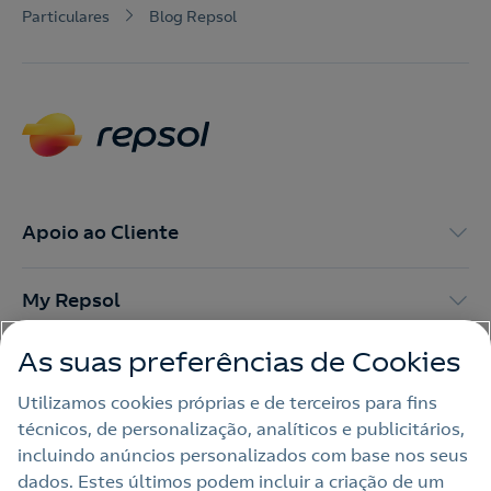
Particulares
Blog Repsol
Apoio ao Cliente
My Repsol
As suas preferências de Cookies
Outras Energias
Utilizamos cookies próprias e de terceiros para fins
técnicos, de personalização, analíticos e publicitários,
Links Úteis
incluindo anúncios personalizados com base nos seus
dados. Estes últimos podem incluir a criação de um