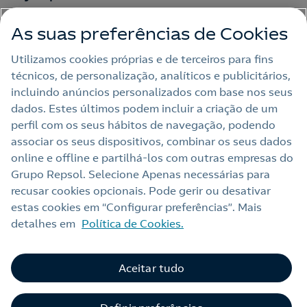
As suas preferências de Cookies
Outras Energias
Utilizamos cookies próprias e de terceiros para fins
técnicos, de personalização, analíticos e publicitários,
Links Úteis
incluindo anúncios personalizados com base nos seus
dados. Estes últimos podem incluir a criação de um
perfil com os seus hábitos de navegação, podendo
Nota legal
associar os seus dispositivos, combinar os seus dados
online e offline e partilhá‑los com outras empresas do
Política de privacidade
Grupo Repsol. Selecione Apenas necessárias para
Política de cookies
recusar cookies opcionais. Pode gerir ou desativar
estas cookies em “Configurar preferências”. Mais
Termos e Condições My Repsol
detalhes em
Política de Cookies.
Acessibilidade
Alerta por fraude
Aceitar tudo
C
Livro de Reclamações Online