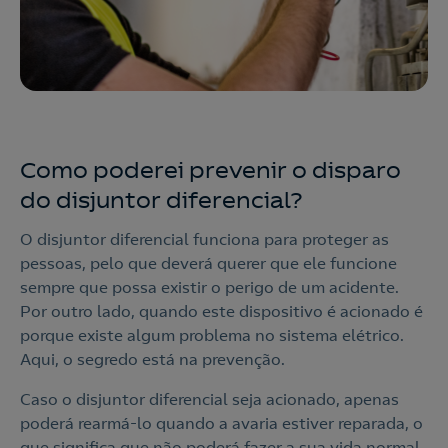
o
Contacte-nos
Nós ligamos!
Ao preencher este formulário, entraremos em contacto
Como poderei prevenir o disparo
consigo para lhe fazer chegar a nossa oferta de
Eletricidade e Gás.
do disjuntor diferencial?
Aceite a
Política de Privacidade
O disjuntor diferencial funciona para proteger as
pessoas, pelo que deverá querer que ele funcione
Nós ligamos!
sempre que possa existir o perigo de um acidente.
Por outro lado, quando este dispositivo é acionado é
porque existe algum problema no sistema elétrico.
Aqui, o segredo está na prevenção.
Caso o disjuntor diferencial seja acionado, apenas
poderá rearmá-lo quando a avaria estiver reparada, o
que significa que não poderá fazer a sua vida normal