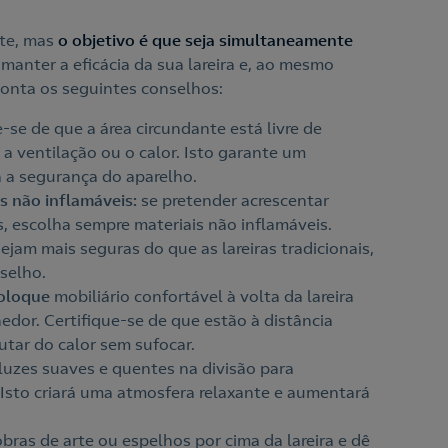
rte, mas
o objetivo é que seja simultaneamente
r manter a eficácia da sua lareira e, ao mesmo
onta os seguintes conselhos:
e-se de que a área circundante está livre de
a ventilação ou o calor. Isto garante um
a a segurança do aparelho.
s não inflamáveis:
se pretender acrescentar
, escolha sempre materiais não inflamáveis.
sejam mais seguras do que as lareiras tradicionais,
nselho.
coloque
mobiliário confortável à volta da lareira
edor. Certifique-se de que estão à distância
utar do calor sem sufocar.
 luzes suaves e quentes na divisão para
 Isto criará uma atmosfera relaxante e aumentará
.
bras de arte ou espelhos por cima da lareira e dê