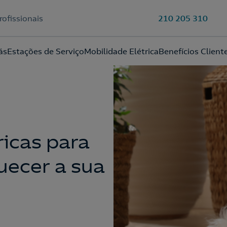
rofissionais
210 205 310
Ao preencher este formulário, entraremos em contacto consigo
ás
Estações de Serviço
Mobilidade Elétrica
Benefícios Client
para lhe fazer chegar a nossa oferta de Eletricidade e Gás.
Aceite a
Política de Privacidade
ricas para
uecer a sua
210 540 000
Linha de Apoio e Contratação