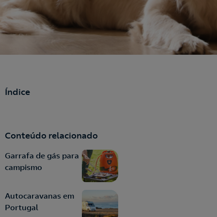
Índice
Conteúdo relacionado
Garrafa de gás para
campismo
Autocaravanas em
Portugal