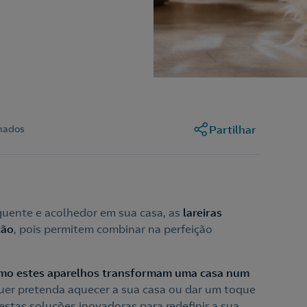
mados
Partilhar
quente e acolhedor em sua casa, as
lareiras
ção
, pois permitem combinar na perfeição
omo estes aparelhos transformam uma casa num
uer pretenda aquecer a sua casa ou dar um toque
 estas soluções inovadoras para redefinir a sua