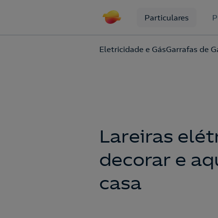
Particulares
P
Eletricidade e Gás
Garrafas de G
Lareiras elét
decorar e aq
casa