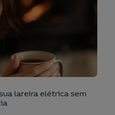
ua lareira elétrica sem
cia