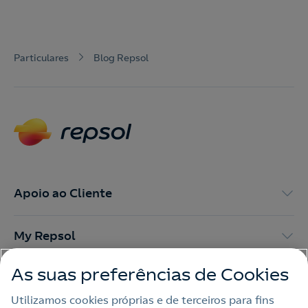
Particulares
Blog Repsol
Apoio ao Cliente
My Repsol
As suas preferências de Cookies
Outras Energias
Utilizamos cookies próprias e de terceiros para fins