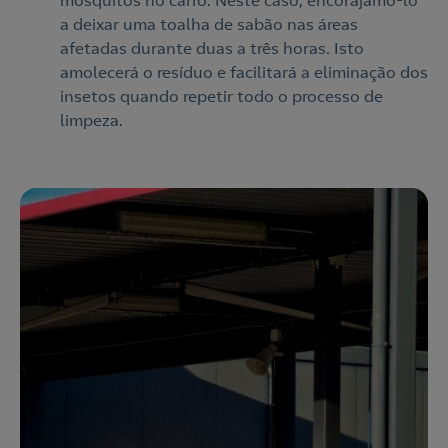
mosquitos no carro. Neste caso, encorajamo-lo
a deixar uma toalha de sabão nas áreas
afetadas durante duas a três horas. Isto
amolecerá o resíduo e facilitará a eliminação dos
insetos quando repetir todo o processo de
limpeza.