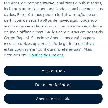
técnicos, de personalização, analíticos e publicitários,
Links Úteis
incluindo anúncios personalizados com base nos seus
dados. Estes últimos podem incluir a criação de um
perfil com os seus hábitos de navegação, podendo
Nota legal
associar os seus dispositivos, combinar os seus dados
online e offline e partilhá‑los com outras empresas do
Política de privacidade
Grupo Repsol. Selecione Apenas necessárias para
Política de cookies
recusar cookies opcionais. Pode gerir ou desativar
estas cookies em “Configurar preferências”. Mais
Termos e Condições My Repsol
detalhes em
Política de Cookies.
Acessibilidade
Alerta por fraude
Aceitar tudo
C
Livro de Reclamações Online
Definir preferências
Canal de Ética e Conformidade
Apenas necessário