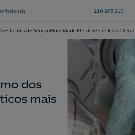
rofissionais
210 205 310
Ao preencher este formulário, entraremos em contacto consigo
ás
Estações de Serviço
Mobilidade Elétrica
Benefícios Client
para lhe fazer chegar a nossa oferta de Eletricidade e Gás.
Aceite a
Política de Privacidade
umo dos
ticos mais
210 540 000
Linha de Apoio e Contratação