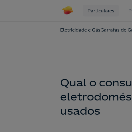
Particulares
P
Eletricidade e Gás
Garrafas de G
Qual o cons
eletrodomés
usados