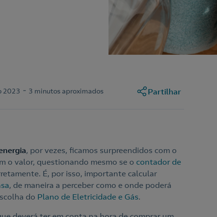
-
o 2023
3 minutos aproximados
Partilhar
energia
, por vezes, ficamos surpreendidos com o
om o valor, questionando mesmo se o
contador de
retamente. É, por isso, importante calcular
asa
, de maneira a perceber como e onde poderá
scolha do
Plano de Eletricidade e Gás
.
 que deverá ter em conta na hora de comprar um