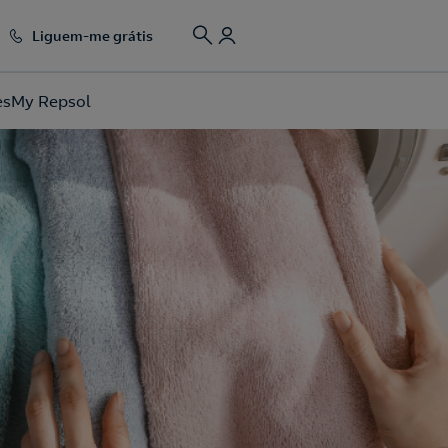
Liguem-me grátis
es
My Repsol