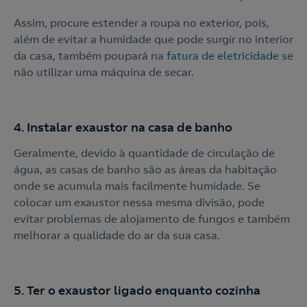
Assim, procure estender a roupa no exterior, pois,
além de evitar a humidade que pode surgir no interior
da casa, também poupará na
fatura de eletricidade
se
não utilizar uma máquina de secar.
4. Instalar exaustor na casa de banho
Geralmente, devido à quantidade de circulação de
água, as casas de banho são as áreas da habitação
onde se acumula mais facilmente humidade. Se
Contacte-nos
colocar um exaustor nessa mesma divisão, pode
evitar problemas de alojamento de fungos e também
210 540 000
melhorar a qualidade do ar da sua casa.
Linha de Apoio e Contratação
o
5. Ter o exaustor ligado enquanto cozinha
Nós ligamos!