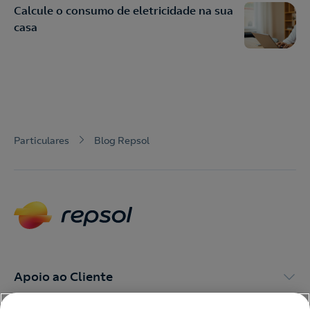
Calcule o consumo de eletricidade na sua
casa
Particulares
Blog Repsol
Apoio ao Cliente