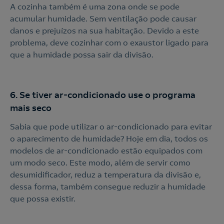
A cozinha também é uma zona onde se pode
Contacte-nos
acumular humidade. Sem ventilação pode causar
danos e prejuízos na sua habitação. Devido a este
problema, deve cozinhar com o exaustor ligado para
Ao preencher este formulário, entraremos em contacto
que a humidade possa sair da divisão.
consigo para lhe fazer chegar a nossa oferta de
Eletricidade e Gás.
Aceite a
Política de Privacidade
6. Se tiver ar-condicionado use o programa
mais seco
Nós ligamos!
Sabia que pode utilizar o ar-condicionado para evitar
o aparecimento de humidade? Hoje em dia, todos os
modelos de ar-condicionado estão equipados com
um modo seco. Este modo, além de servir como
desumidificador, reduz a temperatura da divisão e,
dessa forma, também consegue reduzir a humidade
que possa existir.