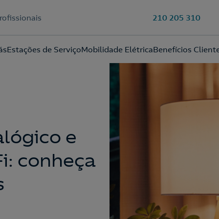
rofissionais
210 205 310
Ao preencher este formulário, entraremos em contacto consigo
ás
Estações de Serviço
Mobilidade Elétrica
Benefícios Client
para lhe fazer chegar a nossa oferta de Eletricidade e Gás.
Aceite a
Política de Privacidade
alógico e
Fi: conheça
s
210 540 000
Linha de Apoio e Contratação