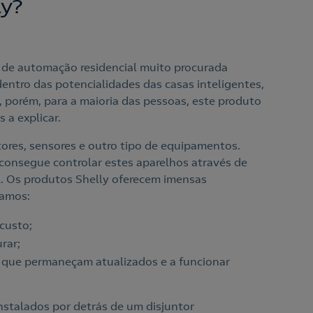
ly?
 de automação residencial muito procurada
entro das potencialidades das casas inteligentes,
 porém, para a maioria das pessoas, este produto
 a explicar.
tores, sensores e outro tipo de equipamentos.
consegue controlar estes aparelhos através de
. Os produtos Shelly oferecem imensas
camos:
 custo;
urar;
 que permaneçam atualizados e a funcionar
nstalados por detrás de um disjuntor