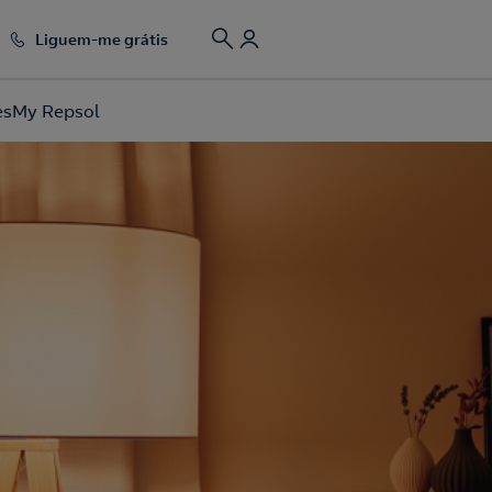
Liguem-me grátis
es
My Repsol