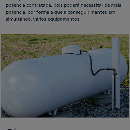
potência contratada, pois poderá necessitar de mais
Contacte-nos
potência, por forma a que a conseguir manter, em
simultâneo, vários equipamentos.
210 540 000
Linha de Apoio e Contratação
o
Nós ligamos!
Contacte-nos
Ao preencher este formulário, entraremos em contacto
consigo para lhe fazer chegar a nossa oferta de
Eletricidade e Gás.
Aceite a
Política de Privacidade
Nós ligamos!