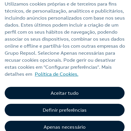
Utilizamos cookies próprias e de terceiros para fins
técnicos, de personalização, analíticos e publicitários,
Outras Energias
incluindo anúncios personalizados com base nos seus
dados. Estes últimos podem incluir a criação de um
Links Úteis
perfil com os seus hábitos de navegação, podendo
associar os seus dispositivos, combinar os seus dados
online e offline e partilhá‑los com outras empresas do
Grupo Repsol. Selecione Apenas necessárias para
Nota legal
recusar cookies opcionais. Pode gerir ou desativar
Política de privacidade
estas cookies em “Configurar preferências”. Mais
detalhes em
Política de Cookies.
Política de cookies
Termos e Condições My Repsol
Aceitar tudo
Acessibilidade
C
Alerta por fraude
Definir preferências
Livro de Reclamações Online
Apenas necessário
Canal de Ética e Conformidade