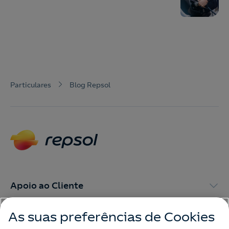
Particulares
Blog Repsol
Apoio ao Cliente
As suas preferências de Cookies
My Repsol