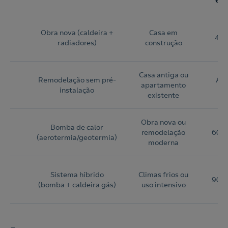
Obra nova (caldeira +
Casa em
400
radiadores)
construção
Casa antiga ou
Remodelação sem pré-
Até
apartamento
instalação
existente
Obra nova ou
Bomba de calor
remodelação
6000
(aerotermia/geotermia)
moderna
Sistema híbrido
Climas frios ou
9000
(bomba + caldeira gás)
uso intensivo