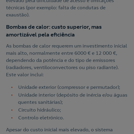
elevado pela dificuldade de acesso e limitações
técnicas (por exemplo: falta de condutas de
o
exaustão).
Nós ligamos!
Bombas de calor: custo superior, mas
Contacte-nos
amortizável pela eficiência
As bombas de calor requerem um investimento inicial
Ao preencher este formulário, entraremos em contacto
mais alto, normalmente entre 6000 € e 12 000 €,
consigo para lhe fazer chegar a nossa oferta de
dependendo da potência e do tipo de emissores
Eletricidade e Gás.
(radiadores, ventiloconvectores ou piso radiante).
Este valor inclui:
Aceite a
Política de Privacidade
Unidade exterior (compressor e permutador);
Nós ligamos!
Unidade interior (depósito de inércia e/ou águas
quentes sanitárias);
Circuito hidráulico;
Controlo eletrónico.
Apesar do custo inicial mais elevado, o sistema