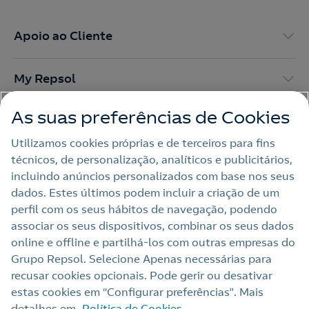
Apoio ao Cliente
My Repsol
As suas preferências de Cookies
Outras Energias
Utilizamos cookies próprias e de terceiros para fins
técnicos, de personalização, analíticos e publicitários,
Links Úteis
incluindo anúncios personalizados com base nos seus
dados. Estes últimos podem incluir a criação de um
perfil com os seus hábitos de navegação, podendo
Nota legal
associar os seus dispositivos, combinar os seus dados
online e offline e partilhá‑los com outras empresas do
Política de privacidade
Grupo Repsol. Selecione Apenas necessárias para
Política de cookies
recusar cookies opcionais. Pode gerir ou desativar
estas cookies em “Configurar preferências”. Mais
Termos e Condições My Repsol
detalhes em
Política de Cookies.