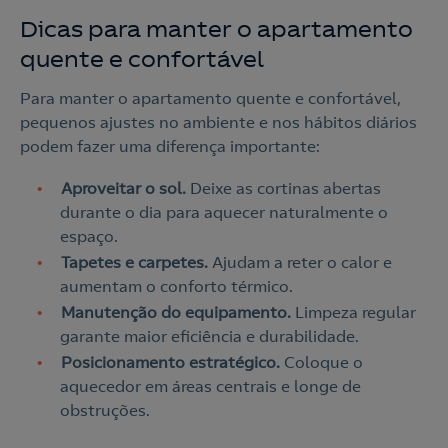
Dicas para manter o apartamento
Contacte-nos
quente e confortável
Para manter o apartamento quente e confortável,
210 205 310
pequenos ajustes no ambiente e nos hábitos diários
Para contratar
podem fazer uma diferença importante:
219 023 479
Aproveitar o sol.
Deixe as cortinas abertas
Se já é Cliente
durante o dia para aquecer naturalmente o
espaço.
o
Tapetes e carpetes.
Ajudam a reter o calor e
Contacte-nos
Nós ligamos!
aumentam o conforto térmico.
Manutenção do equipamento.
Limpeza regular
garante maior eficiência e durabilidade.
Posicionamento estratégico.
Coloque o
Ao preencher este formulário, entraremos em contacto
aquecedor em áreas centrais e longe de
consigo para lhe fazer chegar a nossa oferta de
obstruções.
Eletricidade e Gás.