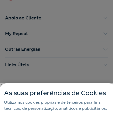
Apoio ao Cliente
My Repsol
Outras Energias
Links Úteis
Nota legal
As suas preferências de Cookies
Política de privacidade
Utilizamos cookies próprias e de terceiros para fins
Política de cookies
técnicos, de personalização, analíticos e publicitários,