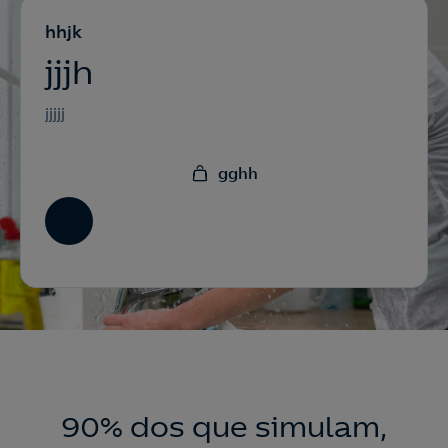
hhjk
jjjh
jjjjj
gghh
90% dos que simulam,