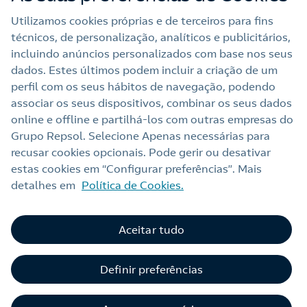
Utilizamos cookies próprias e de terceiros para fins
técnicos, de personalização, analíticos e publicitários,
Links Úteis
incluindo anúncios personalizados com base nos seus
dados. Estes últimos podem incluir a criação de um
perfil com os seus hábitos de navegação, podendo
Nota legal
associar os seus dispositivos, combinar os seus dados
online e offline e partilhá‑los com outras empresas do
Política de privacidade
Grupo Repsol. Selecione Apenas necessárias para
Política de cookies
recusar cookies opcionais. Pode gerir ou desativar
estas cookies em “Configurar preferências”. Mais
Termos e Condições My Repsol
detalhes em
Política de Cookies.
Acessibilidade
Alerta por fraude
Aceitar tudo
Livro de Reclamações Online
Definir preferências
Canal de Ética e Conformidade