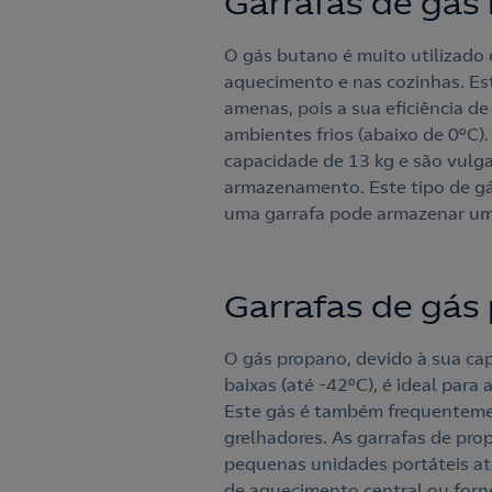
Garrafas de gás
O gás butano é muito utilizado
aquecimento e nas cozinhas. Est
amenas, pois a sua eficiência d
ambientes frios (abaixo de 0°C)
capacidade de 13 kg e são vulga
armazenamento. Este tipo de gá
uma garrafa pode armazenar um
Garrafas de gás
O gás propano, devido à sua ca
baixas (até -42°C), é ideal para 
Este gás é também frequentemen
grelhadores. As garrafas de pr
pequenas unidades portáteis at
de aquecimento central ou forn