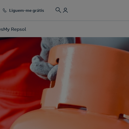
Liguem-me grátis
es
My Repsol