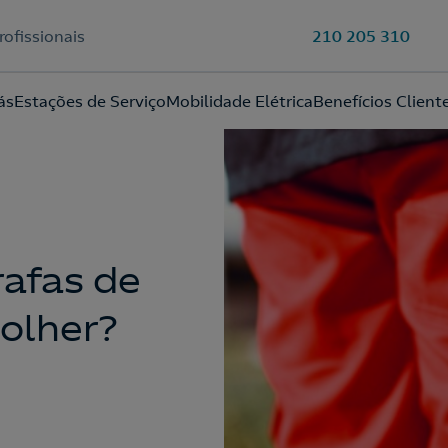
rofissionais
210 205 310
Ao preencher este formulário, entraremos em contacto consigo
ás
Estações de Serviço
Mobilidade Elétrica
Benefícios Client
para lhe fazer chegar a nossa oferta de Eletricidade e Gás.
Aceite a
Política de Privacidade
rafas de
colher?
210 540 000
Linha de Apoio e Contratação