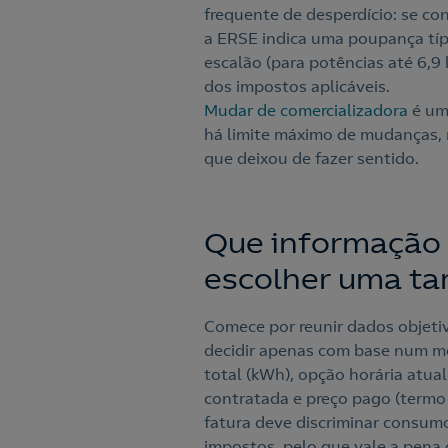
frequente de desperdício: se co
a ERSE indica uma poupança típ
escalão (para potências até 6,9
dos impostos aplicáveis.
Mudar de comercializadora
é um
há limite máximo de mudanças, r
que deixou de fazer sentido.
Que informação 
escolher uma tar
Comece por reunir dados objeti
decidir apenas com base num mê
total (kWh), opção horária atual 
contratada e preço pago (termo f
fatura deve discriminar consumos
impostos, pelo que vale a pena 