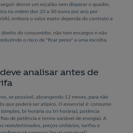
nseguir descer um escalão sem disparar o quadro,
ica na ordem dos 20 a 30 euros por ano por
 kVA), embora o valor exato dependa do contrato e
 direito do consumidor, não tem encargos e não
eduzindo o risco de "ficar preso" a uma escolha
deve analisar antes de
ifa
vos, se possível, abrangendo 12 meses, para não
s que poderá ser atípico. O essencial é: consumo
(simples, bi-horária ou tri-horária), potência
ixo de potência e termo variável de energia). A
 reais/estimados, preços unitários, tarifas e
confirmar se compara "igual com igual".