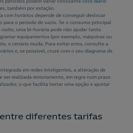
. Os períodos podem variar consoante
ciclo diário
es, também por estação.
ifa com horários depende de conseguir deslocar
 para o período de vazio. Se o consumo principal
 da noite, uma bi-horária pode não ajudar tanto
rogramar equipamentos (por exemplo, máquinas ou
o, o cenário muda. Para evitar erros, consulte a
orários e, se possível, cruze com o seu diagrama de
integrada em redes inteligentes, a alteração de
de ser realizada remotamente, em regra num prazo
izador, o que facilita testar uma opção e ajustar
ntre diferentes tarifas