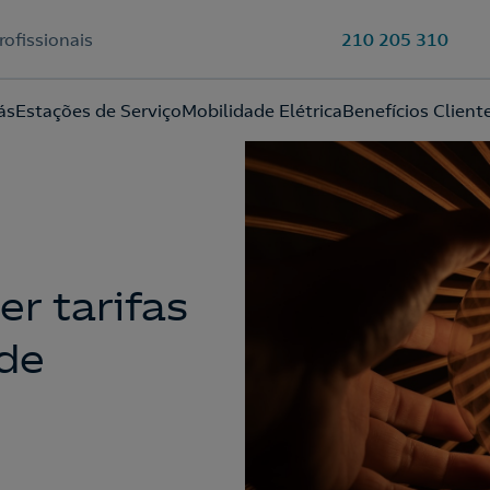
rofissionais
210 205 310
Ao preencher este formulário, entraremos em contacto consigo
ás
Estações de Serviço
Mobilidade Elétrica
Benefícios Client
para lhe fazer chegar a nossa oferta de Eletricidade e Gás.
Aceite a
Política de Privacidade
r tarifas
ade
210 540 000
Linha de Apoio e Contratação