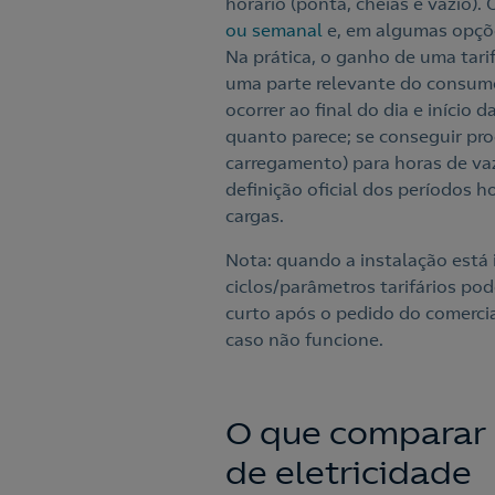
horário (ponta, cheias e vazio)
ou semanal
e, em algumas opçõ
Na prática, o ganho de uma tar
uma parte relevante do consumo
ocorrer ao final do dia e início
quanto parece; se conseguir p
carregamento) para horas de vazi
definição oficial dos períodos h
cargas.
Nota: quando a instalação está 
ciclos/parâmetros tarifários po
curto após o pedido do comercial
caso não funcione.
O que comparar e
de eletricidade