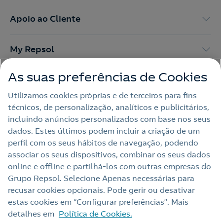
Apoio ao Cliente
My Repsol
As suas preferências de Cookies
Outras Energias
Utilizamos cookies próprias e de terceiros para fins
técnicos, de personalização, analíticos e publicitários,
Links Úteis
incluindo anúncios personalizados com base nos seus
dados. Estes últimos podem incluir a criação de um
perfil com os seus hábitos de navegação, podendo
Nota legal
associar os seus dispositivos, combinar os seus dados
online e offline e partilhá‑los com outras empresas do
Política de privacidade
Grupo Repsol. Selecione Apenas necessárias para
Política de cookies
recusar cookies opcionais. Pode gerir ou desativar
estas cookies em “Configurar preferências”. Mais
Termos e Condições My Repsol
detalhes em
Política de Cookies.