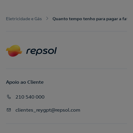
Eletricidade e Gás
Quanto tempo tenho para pagar a fatur
Acepto la
política de protección de datos.
Contacte-nos
Nós ligamos!
Contacte-nos para novas contratações
o
Apoio ao Cliente
210 540 000
clientes_reygpt@repsol.com