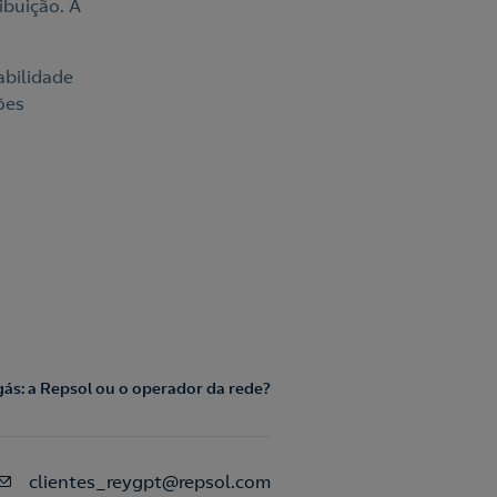
ibuição. A
abilidade
ões
gás: a Repsol ou o operador da rede?
clientes_reygpt@repsol.com