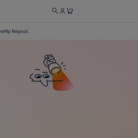
es
My Repsol