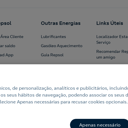
psol
Outras Energias
Links Úteis
Área Cliente
Lubrificantes
Localizador Est
Serviço
ar saldo
Gasóleo Aquecimento
Recomendar Rep
ad App
Guia Repsol
um amigo
Profissionais
Institucional
Blog
cnicos, de personalização, analíticos e publicitários, incl
 os seus hábitos de navegação, podendo associar os seus di
ecione Apenas necessárias para recusar cookies opcionais.
e
Política de cookies
Termos e Condições My Repsol
Acessi
mações Online
Canal de Ética e Conformidade
Apenas necessário