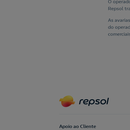
O operador
Repsol tr
As avaria
do operad
comerciais
Apoio ao Cliente