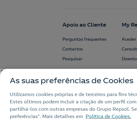
Apoio ao Cliente
My Re
Perguntas frequentes
Aceder 
Contactos
Consult
Pesquisar
Downlo
As suas preferências de Cookies
Utilizamos cookies próprias e de terceiros para fins té
Estes últimos podem incluir a criação de um perfil com
partilhá‑los com outras empresas do Grupo Repsol. Sel
preferências”. Mais detalhes em
Política de Cookies.
Nota legal
Política de privacidad
Alerta por fraude
Livro de Recla