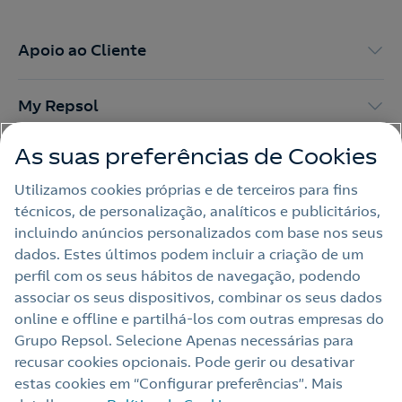
Apoio ao Cliente
My Repsol
As suas preferências de Cookies
Outras Energias
Utilizamos cookies próprias e de terceiros para fins
técnicos, de personalização, analíticos e publicitários,
Links Úteis
incluindo anúncios personalizados com base nos seus
dados. Estes últimos podem incluir a criação de um
perfil com os seus hábitos de navegação, podendo
Nota legal
associar os seus dispositivos, combinar os seus dados
online e offline e partilhá‑los com outras empresas do
Política de privacidade
Grupo Repsol. Selecione Apenas necessárias para
Política de cookies
recusar cookies opcionais. Pode gerir ou desativar
estas cookies em “Configurar preferências”. Mais
Termos e Condições My Repsol