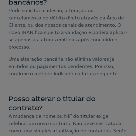
bancários?
Pode solicitar a adesão, alteração ou
cancelamento do débito direto através da Área de
Cliente, ou dos nossos canais de atendimento. O
Acepto la
política de protección de datos.
Contacte-nos
novo IBAN fica sujeito a validação e poderá aplicar-
se apenas às faturas emitidas após concluído o
Nós ligamos!
processo.
Contacte-nos para novas contratações
Uma alteração bancária não elimina valores já
emitidos ou pagamentos pendentes. Por isso,
o
confirme o método indicado na fatura seguinte.
Posso alterar o titular do
contrato?
A mudança de nome ou NIF do titular exige
celebrar um novo contrato. Não deve ser tratada
como uma simples atualização de contactos. Serão