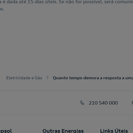
a é dada até 15 dias úteis. Se não for possível, será comun
o.
Eletricidade e Gás
Quanto tempo demora a resposta a uma 
210 540 000
psol
Outras Energias
Links Úteis