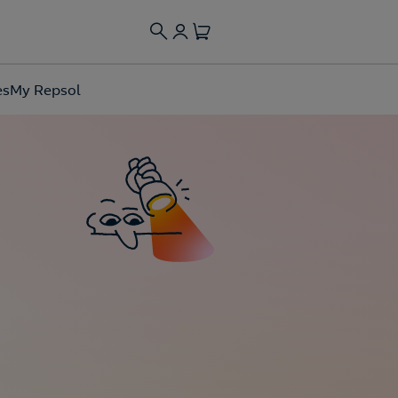
es
My Repsol