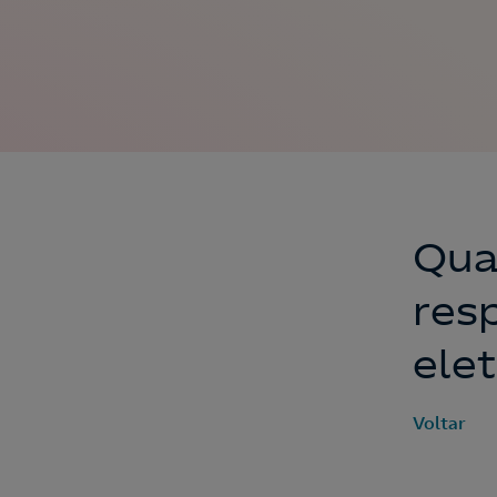
Qua
res
elet
Voltar