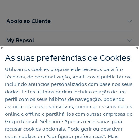
Apoio ao Cliente
My Repsol
As suas preferências de Cookies
Outras Energias
Utilizamos cookies próprias e de terceiros para fins
técnicos, de personalização, analíticos e publicitários,
Links Úteis
incluindo anúncios personalizados com base nos seus
dados. Estes últimos podem incluir a criação de um
perfil com os seus hábitos de navegação, podendo
Nota legal
associar os seus dispositivos, combinar os seus dados
online e offline e partilhá‑los com outras empresas do
Política de privacidade
Grupo Repsol. Selecione Apenas necessárias para
Política de cookies
recusar cookies opcionais. Pode gerir ou desativar
estas cookies em “Configurar preferências”. Mais
Termos e Condições My Repsol