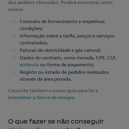
dos pedidos efetuados. Poderá encontrar, entre
outros:
Contrato de fornecimento e respetivas
condições;
Acepto la
política de protección de datos.
Contacte-nos
Informação sobre a tarifa, preços e serviços
contratados;
Nós ligamos!
Faturas de eletricidade e gás natural;
Contacte-nos para novas contratações
Dados do contrato, como morada, CPE, CUI,
potência
ou forma de pagamento;
o
Registo ou estado de pedidos realizados
através da área privada.
Consulte também o nosso guia para
ler e
interpretar a fatura de energia
.
O que fazer se não conseguir