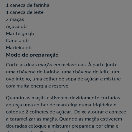
1 caneca de farinha
1 caneca de leite
2 maçãs
Açuca qb
Manteiga qb
Nós ligamos!
Canela qb
Macieira qb
Modo de preparação
Corte as duas maçãs em meias-luas. À parte junte
Acepto la
política de protección de datos.
Contacte-nos
uma chávena de farinha, uma chávena de leite, um
ovo inteiro, uma colher de sopa de açúcar e misture
Nós ligamos!
com muita energia e reserve.
Contacte-nos para novas contratações
Quando as maçãs estiverem devidamente cortadas
aqueça uma colher de manteiga numa frigideira e
o
coloque 2 colheres de açúcar. Deixe alourar e comece
a caramelizar as maçãs. Quando as maçãs estiverem
douradas coloque a misturar preparada por cima e