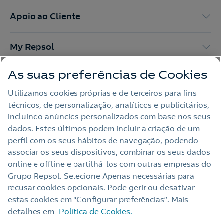
Apoio ao Cliente
My Repsol
As suas preferências de Cookies
Outras Energias
Utilizamos cookies próprias e de terceiros para fins
técnicos, de personalização, analíticos e publicitários,
Links Úteis
incluindo anúncios personalizados com base nos seus
dados. Estes últimos podem incluir a criação de um
perfil com os seus hábitos de navegação, podendo
Nota legal
associar os seus dispositivos, combinar os seus dados
online e offline e partilhá‑los com outras empresas do
Política de privacidade
Grupo Repsol. Selecione Apenas necessárias para
Política de cookies
recusar cookies opcionais. Pode gerir ou desativar
estas cookies em “Configurar preferências”. Mais
Termos e Condições My Repsol
detalhes em
Política de Cookies.
Acessibilidade