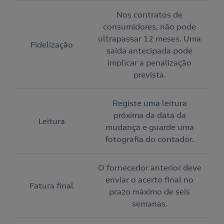
Nos contratos de
consumidores, não pode
ultrapassar 12 meses. Uma
Fidelização
saída antecipada pode
implicar a penalização
prevista.
Nós ligamos!
Registe uma leitura
próxima da data da
Leitura
mudança e guarde uma
fotografia do contador.
Acepto la
política de protección de datos.
Contacte-nos
O fornecedor anterior deve
enviar o acerto final no
Nós ligamos!
Fatura final
prazo máximo de seis
Contacte-nos para novas contratações
semanas.
o