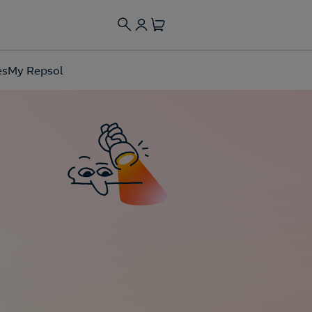
es
My Repsol