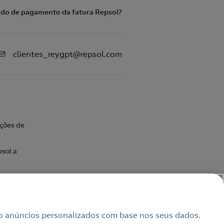
odo de pagamento da fatura Repsol?
clientes_reygpt@repsol.com
ações de
sol a
uindo anúncios personalizados com base nos seus dados.