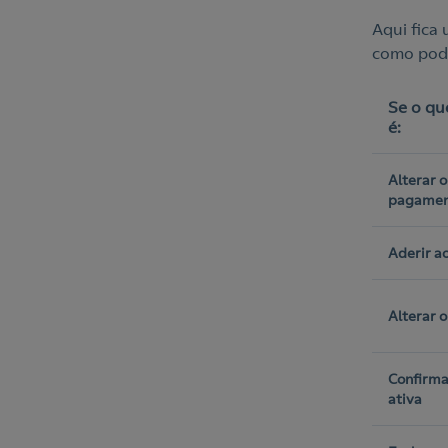
Aqui fica
como pode
Se o qu
é:
Alterar 
pagamen
Aderir ao
Alterar 
Confirma
ativa