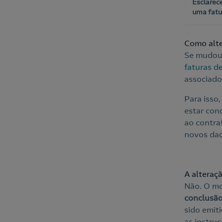
Esclarec
uma fatu
Como alte
Se mudou 
faturas de
associado
Para isso
estar con
ao contrat
novos dad
A alteraç
Não. O mo
conclusão
sido emit
as instru