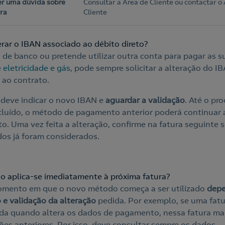
er uma dúvida sobre
Consultar a Área de Cliente ou contactar o
ra
Cliente
rar o IBAN associado ao débito direto?
de banco ou pretende utilizar outra conta para pagar as s
 eletricidade e gás
, pode sempre solicitar a alteração do I
 ao contrato.
, deve indicar o novo IBAN e
aguardar a validação
. Até o pr
cluído, o método de pagamento anterior poderá continuar 
o. Uma vez feita a alteração, confirme na fatura seguinte s
os já foram considerados.
ão aplica-se imediatamente à próxima fatura?
mento em que o novo método começa a ser utilizado
depe
 e validação da alteração
pedida. Por exemplo, se uma fatur
ida quando altera os dados de pagamento, nessa fatura m
ções anteriores. Por isso, deve consultar sempre os dados