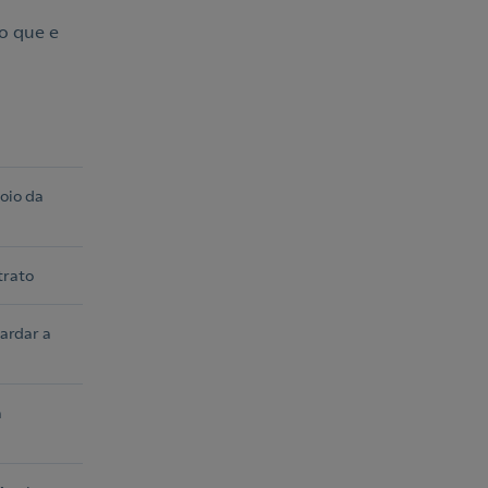
o que e
oio da
trato
ardar a
a