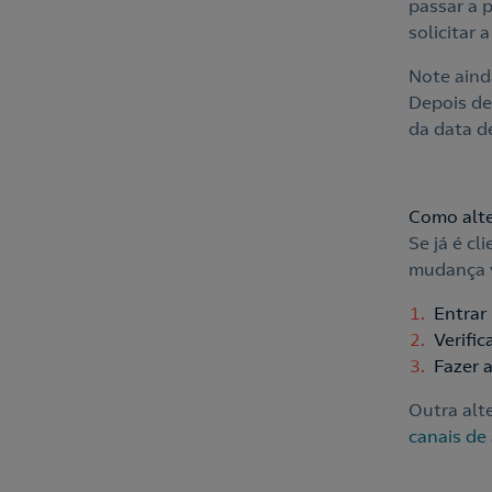
passar a p
solicitar 
Note aind
Depois de
da data d
Como alte
Se já é cl
mudança v
Entrar
Verific
Fazer 
Outra alte
canais de