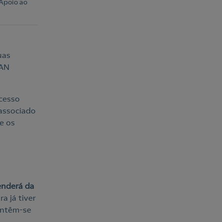
 Apoio ao
uas
BAN
ocesso
associado
e os
nderá da
a já tiver
antêm-se