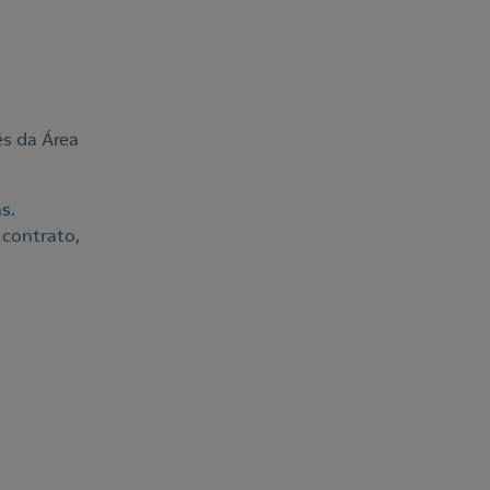
s da Área
ás
.
 contrato,