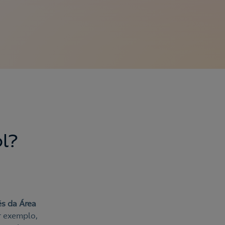
l?
és da Área
r exemplo,