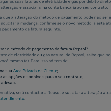
agar as suas faturas de eletricidade e gás por débito diret
a alteração e associar uma conta bancária ao seu contrato.
a que a alteração do método de pagamento pode não ser i
 solicitar a mudança, confirme se o novo método já está at
e pagamento da fatura seguinte.
rar o método de pagamento da fatura Repsol?
iente de eletricidade ou gás natural da Repsol, saiba que po
ocê mesmo (a). Para isso só tem de:
 na sua
Área Privada de Cliente
;
ar as opções disponíveis para o seu contrato;
a adesao.
rnativa, será contactar a Repsol e solicitar a alteração atr
 atendimento
.