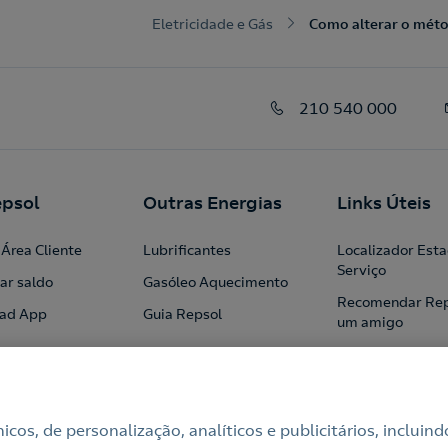
Eletricidade e Gás
Como alterar o mét
210 540 000
psol
Outras Energias
Links Úteis
Área Cliente
Lubrificantes
Localizador Est
Serviço
ar saldo
Gasóleo Aquecimento
Recomendar Rep
ad App
Guia Repsol
um amigo
Profissionais
Institucional
Blog
cnicos, de personalização, analíticos e publicitários, incl