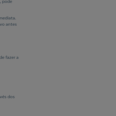
o, pode
mediata.
ivo antes
de fazer a
avés dos