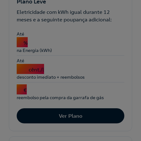
Plano Leve
Eletricidade com kWh igual durante 12
meses e a seguinte poupança adicional:
Até
3
%
na Energia (kWh)
Até
19
cênt./l
desconto imediato + reembolsos
3
€
reembolso pela compra da garrafa de gás
Ver Plano