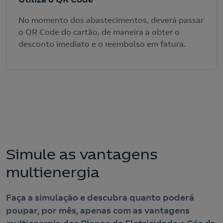
No momento dos abastecimentos, deverá passar
o QR Code do cartão, de maneira a obter o
Nós ligamos!
desconto imediato e o reembolso em fatura.
Acepto la
política de protección de datos.
Contacte-nos
Nós ligamos!
Contacte-nos para novas contratações
o
Simule as vantagens
multienergia
Faça a simulação e descubra quanto poderá
poupar, por mês, apenas com as vantagens