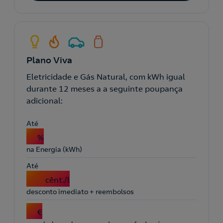
Plano Viva
Eletricidade e Gás Natural, com kWh igual
durante 12 meses a a seguinte poupança
adicional:
Até
5
%
na Energia (kWh)
Até
21
cênt./l
desconto imediato + reembolsos
3
€