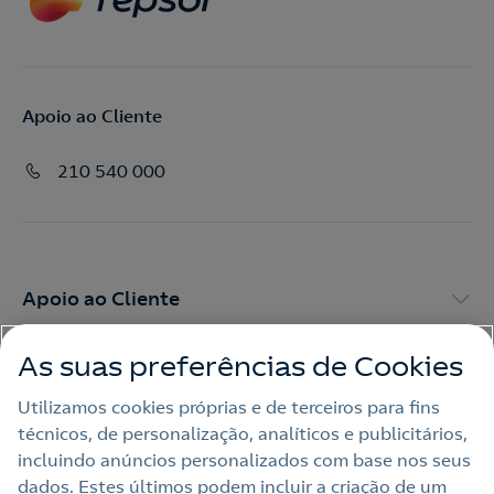
Apoio ao Cliente
210 540 000
Apoio ao Cliente
As suas preferências de Cookies
My Repsol
Utilizamos cookies próprias e de terceiros para fins
técnicos, de personalização, analíticos e publicitários,
Outras Energias
incluindo anúncios personalizados com base nos seus
dados. Estes últimos podem incluir a criação de um