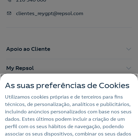
clientes_reygpt@repsol.com
Apoio ao Cliente
My Repsol
As suas preferências de Cookies
Outras Energias
Utilizamos cookies próprias e de terceiros para fins
técnicos, de personalização, analíticos e publicitários,
Links Úteis
incluindo anúncios personalizados com base nos seus
dados. Estes últimos podem incluir a criação de um
perfil com os seus hábitos de navegação, podendo
Nota legal
associar os seus dispositivos, combinar os seus dados