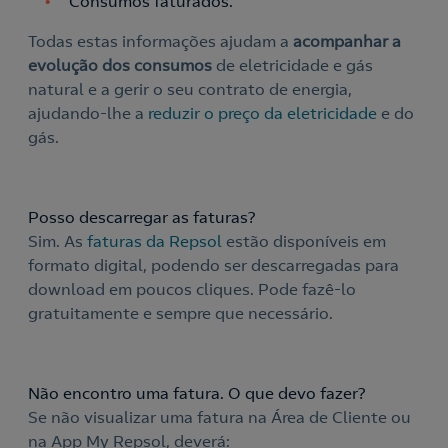
Consumos faturados.
Todas estas informações ajudam a
acompanhar a
Nós ligamos!
evolução dos consumos
de eletricidade e gás
natural e a gerir o seu contrato de energia,
ajudando-lhe a
reduzir o preço da eletricidade
e do
gás.
Acepto la
política de protección de datos.
Contacte-nos
Nós ligamos!
Posso descarregar as faturas?
Contacte-nos para novas contratações
Sim. As
faturas da Repsol
estão disponíveis em
formato digital, podendo ser descarregadas para
o
download em poucos cliques. Pode fazê-lo
gratuitamente e sempre que necessário.
Não encontro uma fatura. O que devo fazer?
Se não visualizar uma fatura na Área de Cliente ou
na App My Repsol, deverá: