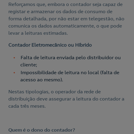
Reforçamos que, embora o contador seja capaz de
registar e armazenar os dados de consumo de
forma detalhada, por não estar em telegestão, não
comunica os dados automaticamente, o que pode
levar a leituras estimadas.
Contador Eletromecânico ou Híbrido
Falta de leitura enviada pelo distribuidor ou
cliente;
Impossibilidade de leitura no local (falta de
acesso ao mesmo).
Nestas tipologias, o operador da rede de
Nós ligamos!
distribuição deve assegurar a leitura do contador a
cada três meses.
Acepto la
política de protección de datos.
Quem é o dono do contador?
Contacte-nos