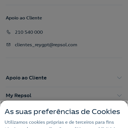
Apoio ao Cliente
210 540 000
clientes_reygpt@repsol.com
Apoio ao Cliente
My Repsol
As suas preferências de Cookies
Outras Energias
Utilizamos cookies próprias e de terceiros para fins