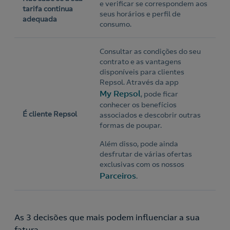
e verificar se correspondem aos
tarifa continua
seus horários e perfil de
adequada
consumo.
Consultar as condições do seu
contrato e as vantagens
disponíveis para clientes
Repsol. Através da app
My Repsol
, pode ficar
conhecer os benefícios
É cliente Repsol
associados e descobrir outras
formas de poupar.
Além disso, pode ainda
desfrutar de várias ofertas
exclusivas com os nossos
Nós ligamos!
Parceiros
.
As 3 decisões que mais podem influenciar a sua
Acepto la
política de protección de datos.
Contacte-nos
fatura