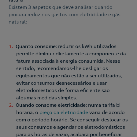
Existem 3 aspetos que deve analisar quando
Nós ligamos!
procura reduzir os gastos com eletricidade e gás
natural:
Contacte-nos para novas contratações
o
Quanto consome
: reduzir os kWh utilizados
permite diminuir diretamente a componente da
fatura associada à energia consumida. Nesse
sentido, recomendamos-lhe desligar os
equipamentos que não estão a ser utilizados,
evitar consumos desnecessários e usar
eletrodomésticos de forma eficiente são
algumas medidas simples.
Quando consome eletricidade:
numa tarifa bi-
horária, o
preço da eletricidade
varia de acordo
com o período horário. Se conseguir deslocar os
seus consumos e agendar os eletrodomésticos
para as horas de vazio, acabará por beneficiar