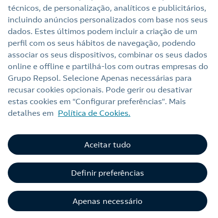
técnicos, de personalização, analíticos e publicitários,
Links Úteis
incluindo anúncios personalizados com base nos seus
dados. Estes últimos podem incluir a criação de um
perfil com os seus hábitos de navegação, podendo
Nota legal
associar os seus dispositivos, combinar os seus dados
online e offline e partilhá‑los com outras empresas do
Política de privacidade
Grupo Repsol. Selecione Apenas necessárias para
Política de cookies
recusar cookies opcionais. Pode gerir ou desativar
estas cookies em “Configurar preferências”. Mais
Termos e Condições My Repsol
detalhes em
Política de Cookies.
Acessibilidade
Alerta por fraude
Aceitar tudo
Livro de Reclamações Online
Definir preferências
Canal de Ética e Conformidade
Apenas necessário