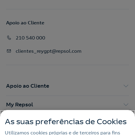
Apoio ao Cliente
210 540 000
clientes_reygpt@repsol.com
Apoio ao Cliente
My Repsol
As suas preferências de Cookies
Outras Energias
Utilizamos cookies próprias e de terceiros para fins